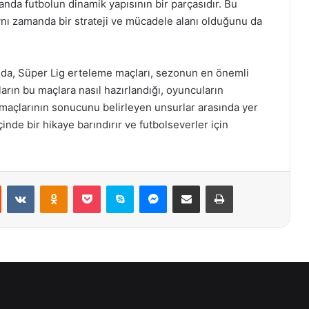
anda futbolun dinamik yapısının bir parçasıdır. Bu
ynı zamanda bir strateji ve mücadele alanı olduğunu da
da, Süper Lig erteleme maçları, sezonun en önemli
mların bu maçlara nasıl hazırlandığı, oyuncuların
 maçlarının sonucunu belirleyen unsurlar arasında yer
çinde bir hikaye barındırır ve futbolseverler için
st
Reddit
VKontakte
Odnoklassniki
Pocket
Skype
Messenger
E-Posta ile paylaş
Yazdır