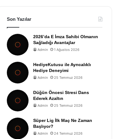
Son Yazılar
2026’da E İmza Sahibi Olmanın
Sağladığı Avantajlar
Admin
1 Ağustos 2026
HediyeKutusu ile Ayrıcalıklı
Hediye Deneyimi
Admin
25 Temmuz 2026
Düğün Öncesi Stresi Dans
Ederek Azaltın
Admin
25 Temmuz 2026
Süper Lig İlk Maç Ne Zaman
Başlıyor?
Admin
24 Temmuz 2026