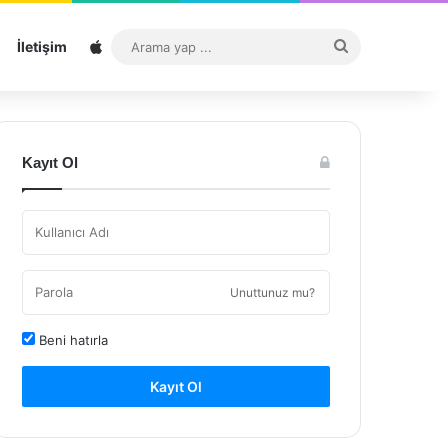
Sitemap
Arama
İletişim
yap
...
Kayıt Ol
Unuttunuz mu?
Beni hatırla
Kayıt Ol