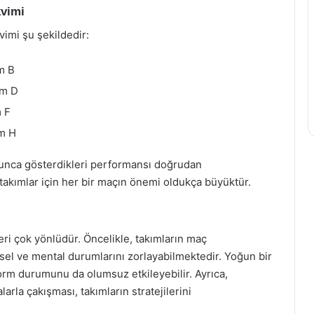
kvimi
imi şu şekildedir:
m B
ım D
m F
ım H
yunca gösterdikleri performansı doğrudan
n takımlar için her bir maçın önemi oldukça büyüktür.
eri çok yönlüdür. Öncelikle, takımların maç
sel ve mental durumlarını zorlayabilmektedir. Yoğun bir
 form durumunu da olumsuz etkileyebilir. Ayrıca,
rla çakışması, takımların stratejilerini