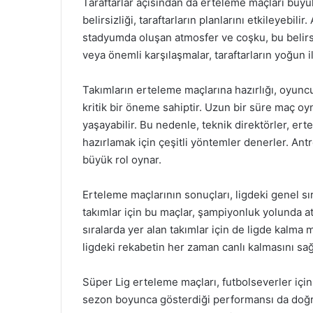
Taraftarlar açısından da erteleme maçları büyü
belirsizliği, taraftarların planlarını etkileyebi
stadyumda oluşan atmosfer ve coşku, bu belirsiz
veya önemli karşılaşmalar, taraftarların yoğun il
Takımların erteleme maçlarına hazırlığı, oyun
kritik bir öneme sahiptir. Uzun bir süre maç oy
yaşayabilir. Bu nedenle, teknik direktörler, er
hazırlamak için çeşitli yöntemler denerler. Ant
büyük rol oynar.
Erteleme maçlarının sonuçları, ligdeki genel sıra
takımlar için bu maçlar, şampiyonluk yolunda atı
sıralarda yer alan takımlar için de ligde kalma
ligdeki rekabetin her zaman canlı kalmasını sa
Süper Lig erteleme maçları, futbolseverler için
sezon boyunca gösterdiği performansı da doğrud