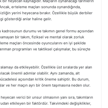
k bir heyecan kaynağıdır. Maçların oynanacağı tarihlerin
lir. Ancak, erteleme maçları sonunda oynandığında,
liğin yerini heyecana bırakır. Özellikle büyük derbiler
gi gösterdiği anlar haline gelir.
cu kadrosunun durumu ve takımın genel formu açısından
namayan bir takım, fiziksel ve mental olarak zorluk
teleme maçları öncesinde oyuncularını en iyi şekilde
renman programları ve taktiksel çalışmalar, bu süreçte
lamayı da etkileyebilir. Özellikle üst sıralarda yer alan
lacak önemli adımlar olabilir. Aynı zamanda, alt
 mücadelesi açısından kritik öneme sahiptir. Bu durum,
ğlar ve her maçın ayrı bir önem taşımasına neden olur.
 heyecan verici bir unsur olmasının yanı sıra, takımların
an etkileyen bir faktördür. Takvimdeki değişiklikler,