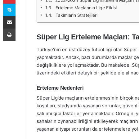
2023-2024 Süper Lig Erteleme Maçları T
Skype
Erteleme Maçlarının Lige Etkisi
Takımların Stratejileri
E-Posta ile paylaş
Yazdır
Süper Lig Erteleme Maçları: T
Türkiye’nin en üst düzey futbol ligi olan Süper
yapmaktadır. Ancak, bazı durumlarda maçlar çe
değişikliklere yol açmaktadır. Bu makalede, Sü
üzerindeki etkileri detaylı bir şekilde ele alınaca
Erteleme Nedenleri
Süper Lig’de maçların ertelenmesinin birçok n
koşulları, stadyumda yaşanan sorunlar, güvenlik
katılımı gibi faktörler yer almaktadır. Örneğin, 
sahaların oynanabilirliğini etkileyerek maçları
yaşanan altyapı sorunları da ertelenmelere yol