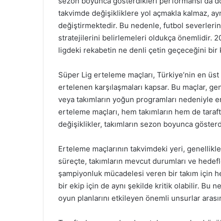
sezon boyunca gösterdikleri performansı da d
takvimde değişikliklere yol açmakla kalmaz, ay
değiştirmektedir. Bu nedenle, futbol severlerin
stratejilerini belirlemeleri oldukça önemlidir
ligdeki rekabetin ne denli çetin geçeceğini bir
Süper Lig erteleme maçları, Türkiye’nin en üst
ertelenen karşılaşmaları kapsar. Bu maçlar, ge
veya takımların yoğun programları nedeniyle ert
erteleme maçları, hem takımların hem de taraftar
değişiklikler, takımların sezon boyunca gösterd
Erteleme maçlarının takvimdeki yeri, genellikl
süreçte, takımların mevcut durumları ve hedefle
şampiyonluk mücadelesi veren bir takım için h
bir ekip için de aynı şekilde kritik olabilir. Bu 
oyun planlarını etkileyen önemli unsurlar arasın