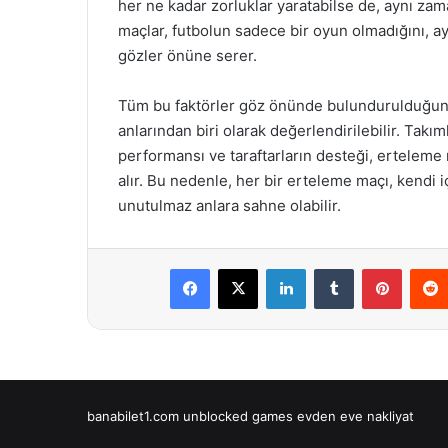
her ne kadar zorluklar yaratabilse de, aynı zam
maçlar, futbolun sadece bir oyun olmadığını, a
gözler önüne serer.
Tüm bu faktörler göz önünde bulundurulduğun
anlarından biri olarak değerlendirilebilir. Takı
performansı ve taraftarların desteği, erteleme
alır. Bu nedenle, her bir erteleme maçı, kendi i
unutulmaz anlara sahne olabilir.
Facebook
X
LinkedIn
Tumblr
Pintere
banabilet1.com
unblocked games
evden eve nakliyat