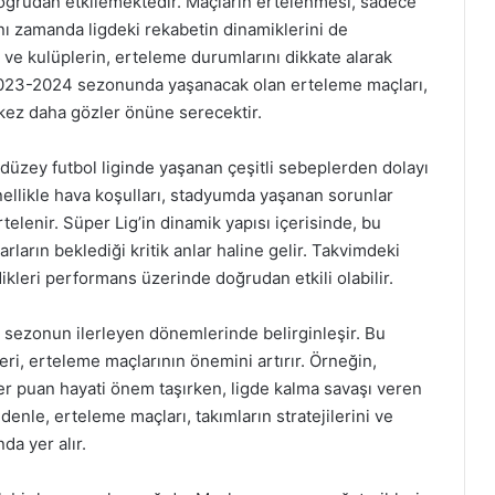
oğrudan etkilemektedir. Maçların ertelenmesi, sadece
nı zamanda ligdeki rekabetin dinamiklerini de
 ve kulüplerin, erteleme durumlarını dikkate alarak
. 2023-2024 sezonunda yaşanacak olan erteleme maçları,
 kez daha gözler önüne serecektir.
 düzey futbol liginde yaşanan çeşitli sebeplerden dolayı
nellikle hava koşulları, stadyumda yaşanan sorunlar
elenir. Süper Lig’in dinamik yapısı içerisinde, bu
ların beklediği kritik anlar haline gelir. Takvimdeki
ikleri performans üzerinde doğrudan etkili olabilir.
e sezonun ilerleyen dönemlerinde belirginleşir. Bu
ri, erteleme maçlarının önemini artırır. Örneğin,
er puan hayati önem taşırken, ligde kalma savaşı veren
nedenle, erteleme maçları, takımların stratejilerini ve
da yer alır.