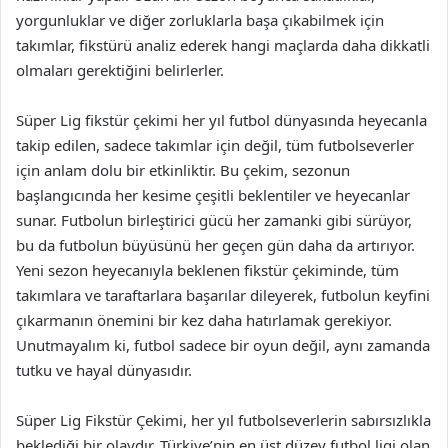
yorgunluklar ve diğer zorluklarla başa çıkabilmek için
takımlar, fikstürü analiz ederek hangi maçlarda daha dikkatli
olmaları gerektiğini belirlerler.
Süper Lig fikstür çekimi her yıl futbol dünyasında heyecanla
takip edilen, sadece takımlar için değil, tüm futbolseverler
için anlam dolu bir etkinliktir. Bu çekim, sezonun
başlangıcında her kesime çeşitli beklentiler ve heyecanlar
sunar. Futbolun birleştirici gücü her zamanki gibi sürüyor,
bu da futbolun büyüsünü her geçen gün daha da artırıyor.
Yeni sezon heyecanıyla beklenen fikstür çekiminde, tüm
takımlara ve taraftarlara başarılar dileyerek, futbolun keyfini
çıkarmanın önemini bir kez daha hatırlamak gerekiyor.
Unutmayalım ki, futbol sadece bir oyun değil, aynı zamanda
tutku ve hayal dünyasıdır.
Süper Lig Fikstür Çekimi, her yıl futbolseverlerin sabırsızlıkla
beklediği bir olaydır. Türkiye’nin en üst düzey futbol ligi olan