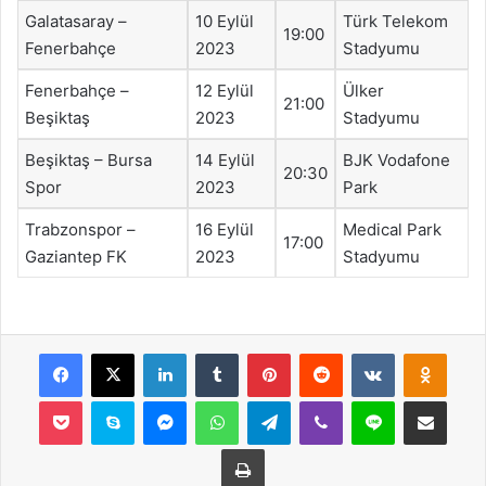
Galatasaray –
10 Eylül
Türk Telekom
19:00
Fenerbahçe
2023
Stadyumu
Fenerbahçe –
12 Eylül
Ülker
21:00
Beşiktaş
2023
Stadyumu
Beşiktaş – Bursa
14 Eylül
BJK Vodafone
20:30
Spor
2023
Park
Trabzonspor –
16 Eylül
Medical Park
17:00
Gaziantep FK
2023
Stadyumu
Facebook
X
LinkedIn
Tumblr
Pinterest
Reddit
VKontakte
Odnok
Pocket
Skype
Messenger
WhatsApp
Telegram
Viber
Line
E-Posta ile payla
Yazdır