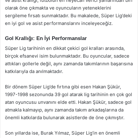
ve asist krallığı, futbolun en heyecan verici yanlarından biri
olarak öne çıkmakta ve oyuncuların yeteneklerini
sergileme fırsatı sunmaktadır. Bu makalede, Süper Lig’deki
en iyi gol ve asist performanslarını inceleyeceğiz.
Gol Krallığı: En İyi Performanslar
Süper Lig tarihinin en dikkat çekici gol kralları arasında,
birçok efsanevi isim bulunmaktadır. Bu oyuncular, sadece
attıkları gollerle değil, aynı zamanda takımlarının başarısına
katkılarıyla da anılmaktadır.
Bir dönem Süper Lig’de fırtına gibi esen Hakan Şükür,
1997-1998 sezonunda 39 gol atarak lig tarihinin en çok gol
atan oyuncusu unvanını elde etti. Hakan Şükür, sadece gol
atmakla kalmayıp, aynı zamanda takım arkadaşlarına da
önemli katkılarda bulunarak asistlerde de öne çıkmıştır.
Son yıllarda ise, Burak Yılmaz, Süper Lig’in en önemli