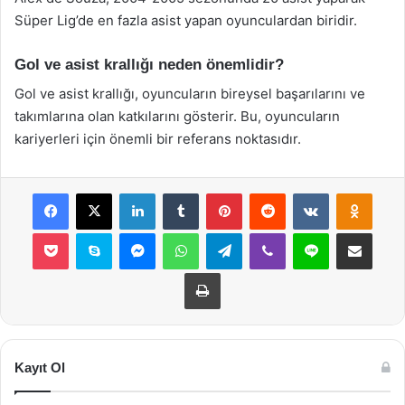
Süper Lig’de en fazla asist yapan oyunculardan biridir.
Gol ve asist krallığı neden önemlidir?
Gol ve asist krallığı, oyuncuların bireysel başarılarını ve
takımlarına olan katkılarını gösterir. Bu, oyuncuların
kariyerleri için önemli bir referans noktasıdır.
Facebook
X
LinkedIn
Tumblr
Pinterest
Reddit
VKontakte
Odnok
Pocket
Skype
Messenger
WhatsApp
Telegram
Viber
Line
E-Posta ile payla
Yazdır
Kayıt Ol