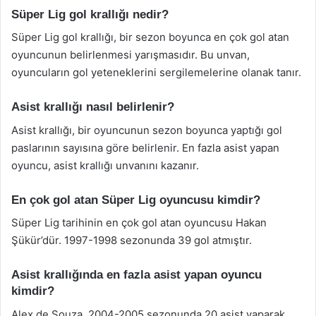
Süper Lig gol krallığı nedir?
Süper Lig gol krallığı, bir sezon boyunca en çok gol atan
oyuncunun belirlenmesi yarışmasıdır. Bu unvan,
oyuncuların gol yeteneklerini sergilemelerine olanak tanır.
Asist krallığı nasıl belirlenir?
Asist krallığı, bir oyuncunun sezon boyunca yaptığı gol
paslarının sayısına göre belirlenir. En fazla asist yapan
oyuncu, asist krallığı unvanını kazanır.
En çok gol atan Süper Lig oyuncusu kimdir?
Süper Lig tarihinin en çok gol atan oyuncusu Hakan
Şükür’dür. 1997-1998 sezonunda 39 gol atmıştır.
Asist krallığında en fazla asist yapan oyuncu
kimdir?
Alex de Souza, 2004-2005 sezonunda 20 asist yaparak