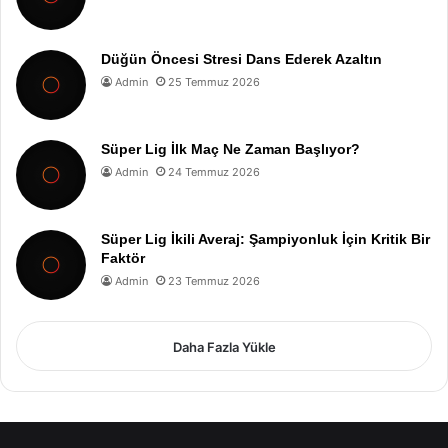
Düğün Öncesi Stresi Dans Ederek Azaltın
Admin
25 Temmuz 2026
Süper Lig İlk Maç Ne Zaman Başlıyor?
Admin
24 Temmuz 2026
Süper Lig İkili Averaj: Şampiyonluk İçin Kritik Bir
Faktör
Admin
23 Temmuz 2026
Daha Fazla Yükle