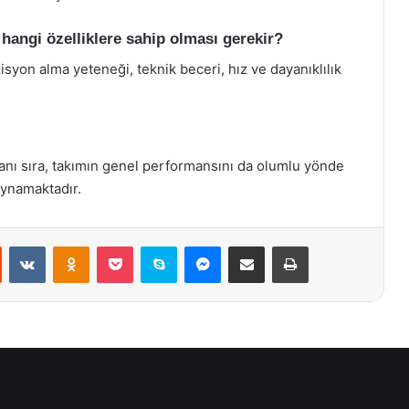
 hangi özelliklere sahip olması gerekir?
zisyon alma yeteneği, teknik beceri, hız ve dayanıklılık
 yanı sıra, takımın genel performansını da olumlu yönde
oynamaktadır.
st
Reddit
VKontakte
Odnoklassniki
Pocket
Skype
Messenger
E-Posta ile paylaş
Yazdır