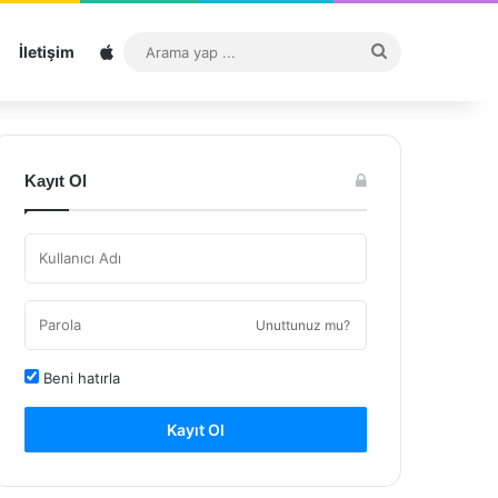
Sitemap
Arama
İletişim
yap
...
Kayıt Ol
Unuttunuz mu?
Beni hatırla
Kayıt Ol