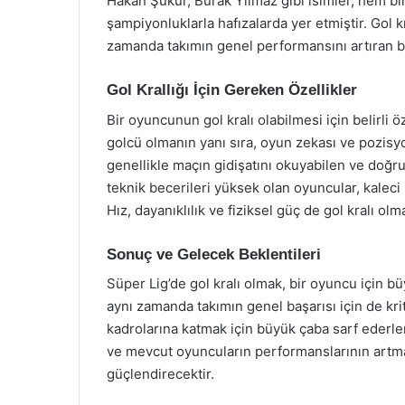
Hakan Şükür, Burak Yılmaz gibi isimler, hem bir
şampiyonluklarla hafızalarda yer etmiştir. Gol k
zamanda takımın genel performansını artıran bi
Gol Krallığı İçin Gereken Özellikler
Bir oyuncunun gol kralı olabilmesi için belirli ö
golcü olmanın yanı sıra, oyun zekası ve pozisy
genellikle maçın gidişatını okuyabilen ve doğ
teknik becerileri yüksek olan oyuncular, kaleci i
Hız, dayanıklılık ve fiziksel güç de gol kralı ol
Sonuç ve Gelecek Beklentileri
Süper Lig’de gol kralı olmak, bir oyuncu için b
aynı zamanda takımın genel başarısı için de krit
kadrolarına katmak için büyük çaba sarf ederle
ve mevcut oyuncuların performanslarının artmas
güçlendirecektir.