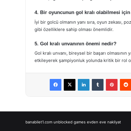
4. Bir oyuncunun gol kralı olabilmesi için
İyi bir golcü olmanın yanı sıra, oyun zekası, po
gibi özelliklere sahip olması önemlidir.
5. Gol kralı unvanının önemi nedir?
Gol kralı unvanı, bireysel bir başarı olmasının
etkileyerek şampiyonluk yolunda kritik bir rol 
Facebook
X
LinkedIn
Tumblr
Pintere
banabilet1.com
unblocked games
evden eve nakliyat