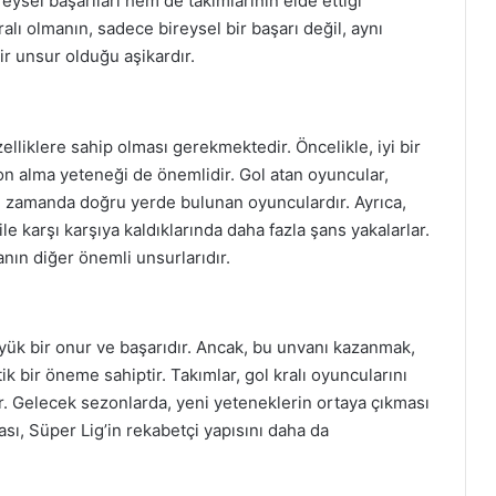
eysel başarıları hem de takımlarının elde ettiği
ralı olmanın, sadece bireysel bir başarı değil, aynı
r unsur olduğu aşikardır.
zelliklere sahip olması gerekmektedir. Öncelikle, iyi bir
on alma yeteneği de önemlidir. Gol atan oyuncular,
ru zamanda doğru yerde bulunan oyunculardır. Ayrıca,
le karşı karşıya kaldıklarında daha fazla şans yakalarlar.
manın diğer önemli unsurlarıdır.
üyük bir onur ve başarıdır. Ancak, bu unvanı kazanmak,
ik bir öneme sahiptir. Takımlar, gol kralı oyuncularını
r. Gelecek sezonlarda, yeni yeteneklerin ortaya çıkması
ı, Süper Lig’in rekabetçi yapısını daha da