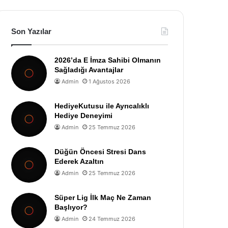
Son Yazılar
2026’da E İmza Sahibi Olmanın
Sağladığı Avantajlar
Admin
1 Ağustos 2026
HediyeKutusu ile Ayrıcalıklı
Hediye Deneyimi
Admin
25 Temmuz 2026
Düğün Öncesi Stresi Dans
Ederek Azaltın
Admin
25 Temmuz 2026
Süper Lig İlk Maç Ne Zaman
Başlıyor?
Admin
24 Temmuz 2026