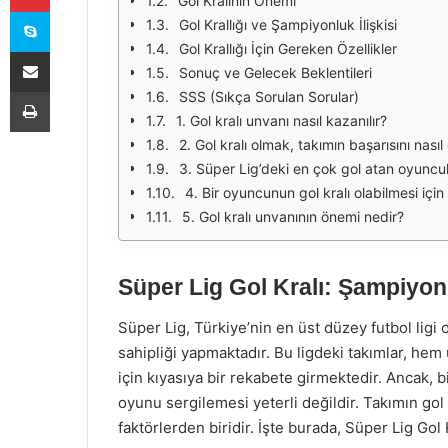
Gol Kralının Önemi
Skype
Gol Krallığı ve Şampiyonluk İlişkisi
Gol Krallığı İçin Gereken Özellikler
E-Posta ile paylaş
Sonuç ve Gelecek Beklentileri
Yazdır
SSS (Sıkça Sorulan Sorular)
1. Gol kralı unvanı nasıl kazanılır?
2. Gol kralı olmak, takımın başarısını nasıl 
3. Süper Lig’deki en çok gol atan oyuncul
4. Bir oyuncunun gol kralı olabilmesi için
5. Gol kralı unvanının önemi nedir?
Süper Lig Gol Kralı: Şampiyo
Süper Lig, Türkiye’nin en üst düzey futbol lig
sahipliği yapmaktadır. Bu ligdeki takımlar, he
için kıyasıya bir rekabete girmektedir. Ancak, b
oyunu sergilemesi yeterli değildir. Takımın go
faktörlerden biridir. İşte burada, Süper Lig Gol