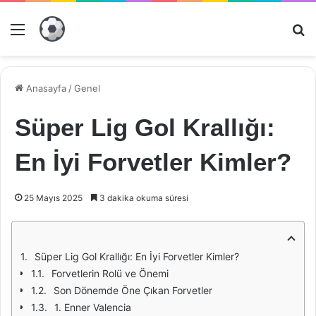
Menü
Ar
Anasayfa
/
Genel
Süper Lig Gol Krallığı:
En İyi Forvetler Kimler?
25 Mayıs 2025
3 dakika okuma süresi
Süper Lig Gol Krallığı: En İyi Forvetler Kimler?
Forvetlerin Rolü ve Önemi
Son Dönemde Öne Çıkan Forvetler
1. Enner Valencia