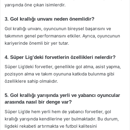
yarışında öne çıkan isimlerdir.
3. Gol krallığı unvanı neden önemlidir?
Gol krallığı unvanı, oyuncunun bireysel başarısını ve
takımının genel performansını etkiler. Ayrıca, oyuncunun
kariyerinde önemli bir yer tutar.
4. Süper Lig’deki forvetlerin özellikleri nelerdir?
Süper Lig’deki forvetler, genellikle gol atma, asist yapma,
pozisyon alma ve takım oyununa katkıda bulunma gibi
özelliklere sahip olmalıdır.
5. Gol krallığı yarışında yerli ve yabancı oyuncular
arasında nasıl bir denge var?
Süper Lig’de hem yerli hem de yabancı forvetler, gol
krallığı yarışında kendilerine yer bulmaktadır. Bu durum,
ligdeki rekabeti artırmakta ve futbol kalitesini