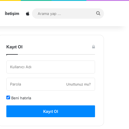
Sitemap
Arama
İletişim
yap
...
Kayıt Ol
Unuttunuz mu?
Beni hatırla
Kayıt Ol