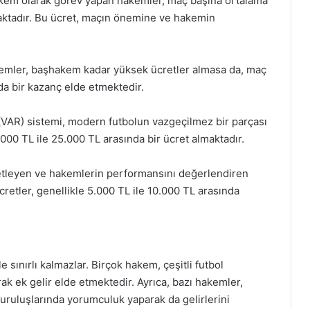
akem olarak görev yapan hakemler, maç başına ortalama
maktadır. Bu ücret, maçın önemine ve hakemin
kemler, başhakem kadar yüksek ücretler almasa da, maç
da bir kazanç elde etmektedir.
VAR) sistemi, modern futbolun vazgeçilmez bir parçası
000 TL ile 25.000 TL arasında bir ücret almaktadır.
etleyen ve hakemlerin performansını değerlendiren
ücretler, genellikle 5.000 TL ile 10.000 TL arasında
 sınırlı kalmazlar. Birçok hakem, çeşitli futbol
k ek gelir elde etmektedir. Ayrıca, bazı hakemler,
uruluşlarında yorumculuk yaparak da gelirlerini