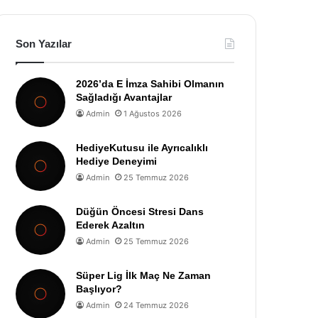
Son Yazılar
2026’da E İmza Sahibi Olmanın
Sağladığı Avantajlar
Admin
1 Ağustos 2026
HediyeKutusu ile Ayrıcalıklı
Hediye Deneyimi
Admin
25 Temmuz 2026
Düğün Öncesi Stresi Dans
Ederek Azaltın
Admin
25 Temmuz 2026
Süper Lig İlk Maç Ne Zaman
Başlıyor?
Admin
24 Temmuz 2026