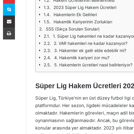
Hakem Ücretlerinin Belirlenmesi
Skype
2023 Süper Lig Hakem Ücretleri
Hakemlerin Ek Gelirleri
E-Posta ile paylaş
Hakemlik Kariyerinin Zorlukları
Yazdır
SSS (Sıkça Sorulan Sorular)
1. Süper Lig hakemleri ne kadar kazanıyo
2. VAR hakemleri ne kadar kazanıyor?
3. Hakemler ek gelir elde edebilir mi?
4. Hakemlik kariyeri zor mu?
5. Hakemlerin ücretleri nasıl belirleniyor?
Süper Lig Hakem Ücretleri 20
Süper Lig, Türkiye’nin en üst düzey futbol ligi
platformdur. Her sezon, ligdeki mücadeleler k
olmaktadır. Hakemlerin görevleri, maçın adil bi
oynanmasının sağlanmasıdır. Ancak, bu görevle
konular arasında yer almaktadır. 2023 yılı itiba