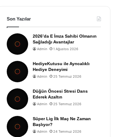
Son Yazılar
2026’da E İmza Sahibi Olmanın
Sağladığı Avantajlar
Admin
1 Ağustos 2026
HediyeKutusu ile Ayrıcalıklı
Hediye Deneyimi
Admin
25 Temmuz 2026
Düğün Öncesi Stresi Dans
Ederek Azaltın
Admin
25 Temmuz 2026
Süper Lig İlk Maç Ne Zaman
Başlıyor?
Admin
24 Temmuz 2026