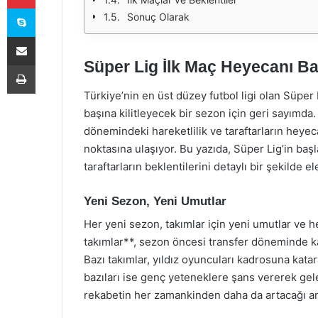
Skype
Sonuç Olarak
E-Posta ile paylaş
Süper Lig İlk Maç Heyecanı Ba
Yazdır
Türkiye’nin en üst düzey futbol ligi olan Süper L
başına kilitleyecek bir sezon için geri sayımda. 
dönemindeki hareketlilik ve taraftarların heyeca
noktasına ulaşıyor. Bu yazıda, Süper Lig’in baş
taraftarların beklentilerini detaylı bir şekilde el
Yeni Sezon, Yeni Umutlar
Her yeni sezon, takımlar için yeni umutlar ve
takımlar**, sezon öncesi transfer döneminde ka
Bazı takımlar, yıldız oyuncuları kadrosuna katara
bazıları ise genç yeteneklere şans vererek gel
rekabetin her zamankinden daha da artacağı an