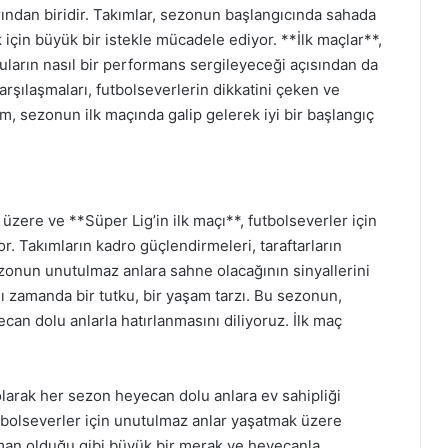
rından biridir. Takımlar, sezonun başlangıcında sahada
için büyük bir istekle mücadele ediyor. **İlk maçlar**,
ların nasıl bir performans sergileyeceği açısından da
arşılaşmaları, futbolseverlerin dikkatini çeken ve
, sezonun ilk maçında galip gelerek iyi bir başlangıç
ere ve **Süper Lig’in ilk maçı**, futbolseverler için
 Takımların kadro güçlendirmeleri, taraftarların
ezonun unutulmaz anlara sahne olacağının sinyallerini
nı zamanda bir tutku, bir yaşam tarzı. Bu sezonun,
can dolu anlarla hatırlanmasını diliyoruz. İlk maç
 olarak her sezon heyecan dolu anlara ev sahipliği
futbolseverler için unutulmaz anlar yaşatmak üzere
aman olduğu gibi büyük bir merak ve heyecanla