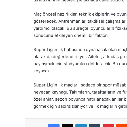
Maç öncesi hazırlıklar, teknik ekiplerin ve oyu
gösterecek. Antrenmanlar, taktiksel çalışmalar
yardımcı olacak. Bu süreçte, oyuncuların fizikse
sonucunu etkileyen önemli bir faktör.
Süper Lig’in ilk haftasında oynanacak olan maçl
olarak da değerlendiriliyor. Aileler, arkadaş gr
paylaşmak için stadyumları dolduracak. Bu duru
koyacak.
Süper Lig’in ilk maçları, sadece bir spor müsab
heyecan kaynağı. Takımların, taraftarların ve fu
özel anlar, sezon boyunca hatırlanacak anılar b
görmek için sabırsızlanıyor ve ilk maçların geti
Facebook
X
LinkedIn
Tumblr
Pintere