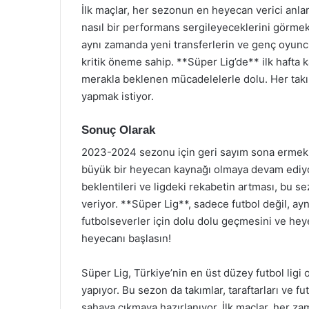
İlk maçlar, her sezonun en heyecan verici anla
nasıl bir performans sergileyeceklerini görmek 
aynı zamanda yeni transferlerin ve genç oyuncu
kritik öneme sahip. **Süper Lig’de** ilk hafta k
merakla beklenen mücadelelerle dolu. Her takım
yapmak istiyor.
Sonuç Olarak
2023-2024 sezonu için geri sayım sona ermek üz
büyük bir heyecan kaynağı olmaya devam ediyor.
beklentileri ve ligdeki rekabetin artması, bu s
veriyor. **Süper Lig**, sadece futbol değil, ay
futbolseverler için dolu dolu geçmesini ve heye
heyecanı başlasın!
Süper Lig, Türkiye’nin en üst düzey futbol ligi
yapıyor. Bu sezon da takımlar, taraftarları ve 
sahaya çıkmaya hazırlanıyor. İlk maçlar, her z