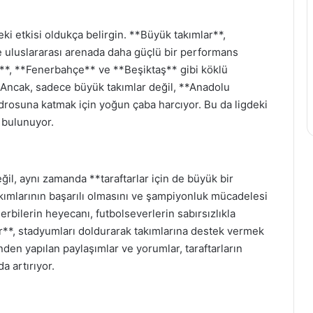
ki etkisi oldukça belirgin. **Büyük takımlar**,
e uluslararası arenada daha güçlü bir performans
y**, **Fenerbahçe** ve **Beşiktaş** gibi köklü
r. Ancak, sadece büyük takımlar değil, **Anadolu
drosuna katmak için yoğun çaba harcıyor. Bu da ligdeki
 bulunuyor.
ğil, aynı zamanda **taraftarlar için de büyük bir
akımlarının başarılı olmasını ve şampiyonluk mücadelesi
erbilerin heyecanı, futbolseverlerin sabırsızlıkla
lar**, stadyumları doldurarak takımlarına destek vermek
nden yapılan paylaşımlar ve yorumlar, taraftarların
a artırıyor.