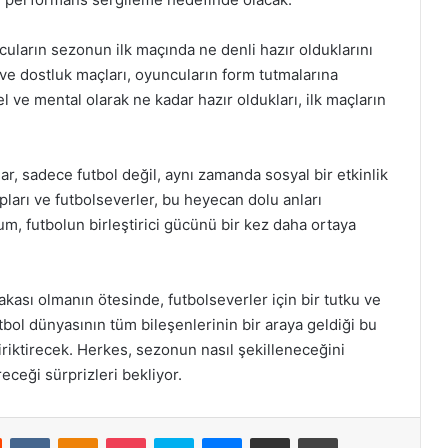
ncuların sezonun ilk maçında ne denli hazır olduklarını
 ve dostluk maçları, oyuncuların form tutmalarına
l ve mental olarak ne kadar hazır oldukları, ilk maçların
ar, sadece futbol değil, aynı zamanda sosyal bir etkinlik
upları ve futbolseverler, bu heyecan dolu anları
m, futbolun birleştirici gücünü bir kez daha ortaya
akası olmanın ötesinde, futbolseverler için bir tutku ve
tbol dünyasının tüm bileşenlerinin bir araya geldiği bu
iriktirecek. Herkes, sezonun nasıl şekilleneceğini
receği sürprizleri bekliyor.
st
Reddit
VKontakte
Odnoklassniki
Pocket
Skype
Messenger
E-Posta ile paylaş
Yazdır