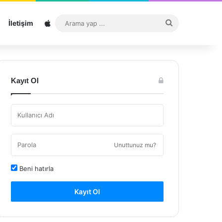
Sitemap
Arama
İletişim
yap
...
Kayıt Ol
Unuttunuz mu?
Beni hatırla
Kayıt Ol