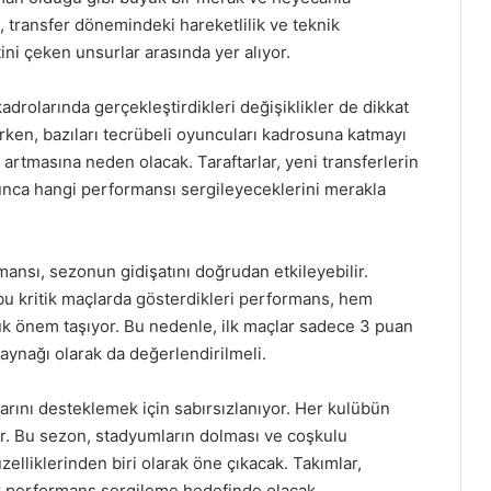
ı, transfer dönemindeki hareketlilik ve teknik
atini çeken unsurlar arasında yer alıyor.
adrolarında gerçekleştirdikleri değişiklikler de dikkat
rken, bazıları tecrübeli oyuncuları kadrosuna katmayı
 artmasına neden olacak. Taraftarlar, yeni transferlerin
nca hangi performansı sergileyeceklerini merakla
ansı, sezonun gidişatını doğrudan etkileyebilir.
bu kritik maçlarda gösterdikleri performans, hem
k önem taşıyor. Bu nedenle, ilk maçlar sadece 3 puan
aynağı olarak da değerlendirilmeli.
larını desteklemek için sabırsızlanıyor. Her kulübün
var. Bu sezon, stadyumların dolması ve coşkulu
elliklerinden biri olarak öne çıkacak. Takımlar,
ir performans sergileme hedefinde olacak.