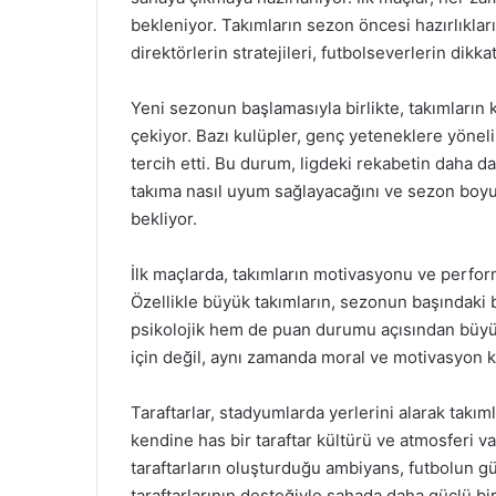
bekleniyor. Takımların sezon öncesi hazırlıklar
direktörlerin stratejileri, futbolseverlerin dikk
Yeni sezonun başlamasıyla birlikte, takımların k
çekiyor. Bazı kulüpler, genç yeteneklere yöneli
tercih etti. Bu durum, ligdeki rekabetin daha da
takıma nasıl uyum sağlayacağını ve sezon boyu
bekliyor.
İlk maçlarda, takımların motivasyonu ve perform
Özellikle büyük takımların, sezonun başındaki 
psikolojik hem de puan durumu açısından büyü
için değil, aynı zamanda moral ve motivasyon k
Taraftarlar, stadyumlarda yerlerini alarak takım
kendine has bir taraftar kültürü ve atmosferi 
taraftarların oluşturduğu ambiyans, futbolun güz
taraftarlarının desteğiyle sahada daha güçlü b