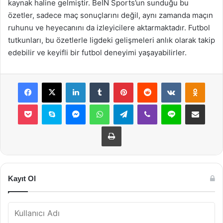
kaynak haline gelmiştir. BeIN Sports’un sunduğu bu
özetler, sadece maç sonuçlarını değil, aynı zamanda maçın
ruhunu ve heyecanını da izleyicilere aktarmaktadır. Futbol
tutkunları, bu özetlerle ligdeki gelişmeleri anlık olarak takip
edebilir ve keyifli bir futbol deneyimi yaşayabilirler.
Facebook
X
LinkedIn
Tumblr
Pinterest
Reddit
VKontakte
Odnok
Pocket
Skype
Messenger
WhatsApp
Telegram
Viber
Line
E-Posta ile payla
Yazdır
Kayıt Ol