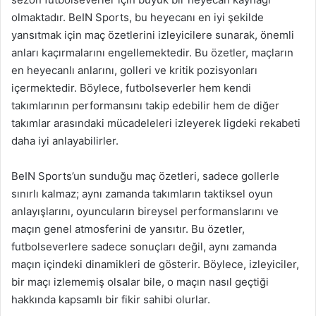
olmaktadır. BeIN Sports, bu heyecanı en iyi şekilde
yansıtmak için maç özetlerini izleyicilere sunarak, önemli
anları kaçırmalarını engellemektedir. Bu özetler, maçların
en heyecanlı anlarını, golleri ve kritik pozisyonları
içermektedir. Böylece, futbolseverler hem kendi
takımlarının performansını takip edebilir hem de diğer
takımlar arasındaki mücadeleleri izleyerek ligdeki rekabeti
daha iyi anlayabilirler.
BeIN Sports’un sunduğu maç özetleri, sadece gollerle
sınırlı kalmaz; aynı zamanda takımların taktiksel oyun
anlayışlarını, oyuncuların bireysel performanslarını ve
maçın genel atmosferini de yansıtır. Bu özetler,
futbolseverlere sadece sonuçları değil, aynı zamanda
maçın içindeki dinamikleri de gösterir. Böylece, izleyiciler,
bir maçı izlememiş olsalar bile, o maçın nasıl geçtiği
hakkında kapsamlı bir fikir sahibi olurlar.