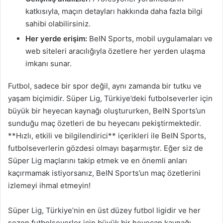
katkısıyla, maçın detayları hakkında daha fazla bilgi
sahibi olabilirsiniz.
Her yerde erişim:
BeIN Sports, mobil uygulamaları ve
web siteleri aracılığıyla özetlere her yerden ulaşma
imkanı sunar.
Futbol, sadece bir spor değil, aynı zamanda bir tutku ve
yaşam biçimidir. Süper Lig, Türkiye’deki futbolseverler için
büyük bir heyecan kaynağı oluştururken, BeIN Sports’un
sunduğu maç özetleri de bu heyecanı pekiştirmektedir.
**Hızlı, etkili ve bilgilendirici** içerikleri ile BeIN Sports,
futbolseverlerin gözdesi olmayı başarmıştır. Eğer siz de
Süper Lig maçlarını takip etmek ve en önemli anları
kaçırmamak istiyorsanız, BeIN Sports’un maç özetlerini
izlemeyi ihmal etmeyin!
Süper Lig, Türkiye’nin en üst düzey futbol ligidir ve her
sezon futbolseverler için büyük bir heyecan kaynağı