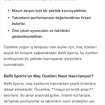
Maçın akışını hızlı bir şekilde kavrayabilirler.
Takımların performansını değerlendirme fırsatı
bulurlar.
Öne çıkan oyuncuları ve taktikleri
gözlemleyebilirler.
Özellikle yoğun iş temposu olan kişiler için, maç özetleri
büyük bir kolaylık sağlamaktadır. BeIN Sports, bu özetleri
profesyonel bir şekilde hazırlayarak izleyicilere
sunmaktadır.
BeIN Sports’un Maç Özetleri Nasıl Hazırlanıyor?
BeIN Sports, maç özetlerini hazırlarken çeşitli kriterlere
dikkat etmektedir. Öncelikle, **maçın en kritik anları**
belirlenir. Bu anlar arasında goller, önemli kurtarışlar,
tartışmalı pozisyonlar ve takımların oyun stratejileri yer