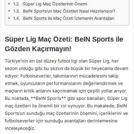
Süper Lig Maç Özetlerinin Önemi
BeIN Sports’un Maç Özetleri Nasıl Hazırlanıyor?
BeIN Sports ile Maç Özeti İzlemenin Avantajları
Süper Lig Maç Özeti: BeIN Sports ile
Gözden Kaçırmayın!
Türkiye’nin en üst düzey futbol ligi olan Süper Lig, her
sezon olduğu gibi bu sezon da büyük bir heyecanla devam
ediyor. Futbolseverler, takımlarının mücadelesini takip
etmek, oyuncuların performanslarını değerlendirmek ve
maçların kritik anlarını kaçırmamak için çeşitli yollar arıyor.
Bu noktada, **BeIN Sports** gibi spor kanalları, Süper Lig
maç özetleri ile önemli bir rol oynuyor. Bu makalede, BeIN
Sports’un sunduğu maç özetlerinin önemini, içeriklerini ve
futbolseverler için sunduğu avantajları derinlemesine
inceleyeceğiz.