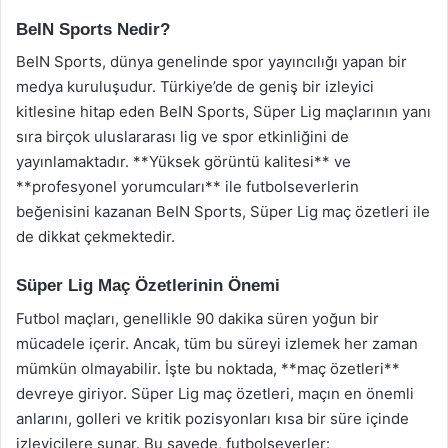
BeIN Sports Nedir?
BeIN Sports, dünya genelinde spor yayıncılığı yapan bir
medya kuruluşudur. Türkiye’de de geniş bir izleyici
kitlesine hitap eden BeIN Sports, Süper Lig maçlarının yanı
sıra birçok uluslararası lig ve spor etkinliğini de
yayınlamaktadır. **Yüksek görüntü kalitesi** ve
**profesyonel yorumcuları** ile futbolseverlerin
beğenisini kazanan BeIN Sports, Süper Lig maç özetleri ile
de dikkat çekmektedir.
Süper Lig Maç Özetlerinin Önemi
Futbol maçları, genellikle 90 dakika süren yoğun bir
mücadele içerir. Ancak, tüm bu süreyi izlemek her zaman
mümkün olmayabilir. İşte bu noktada, **maç özetleri**
devreye giriyor. Süper Lig maç özetleri, maçın en önemli
anlarını, golleri ve kritik pozisyonları kısa bir süre içinde
izleyicilere sunar. Bu sayede, futbolseverler: