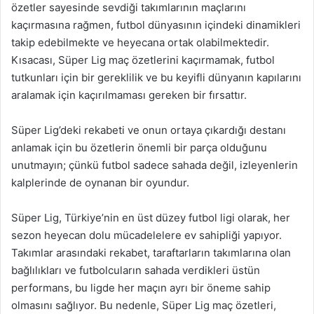
özetler sayesinde sevdiği takımlarının maçlarını
kaçırmasına rağmen, futbol dünyasının içindeki dinamikleri
takip edebilmekte ve heyecana ortak olabilmektedir.
Kısacası, Süper Lig maç özetlerini kaçırmamak, futbol
tutkunları için bir gereklilik ve bu keyifli dünyanın kapılarını
aralamak için kaçırılmaması gereken bir fırsattır.
Süper Lig’deki rekabeti ve onun ortaya çıkardığı destanı
anlamak için bu özetlerin önemli bir parça olduğunu
unutmayın; çünkü futbol sadece sahada değil, izleyenlerin
kalplerinde de oynanan bir oyundur.
Süper Lig, Türkiye’nin en üst düzey futbol ligi olarak, her
sezon heyecan dolu mücadelelere ev sahipliği yapıyor.
Takımlar arasındaki rekabet, taraftarların takımlarına olan
bağlılıkları ve futbolcuların sahada verdikleri üstün
performans, bu ligde her maçın ayrı bir öneme sahip
olmasını sağlıyor. Bu nedenle, Süper Lig maç özetleri,