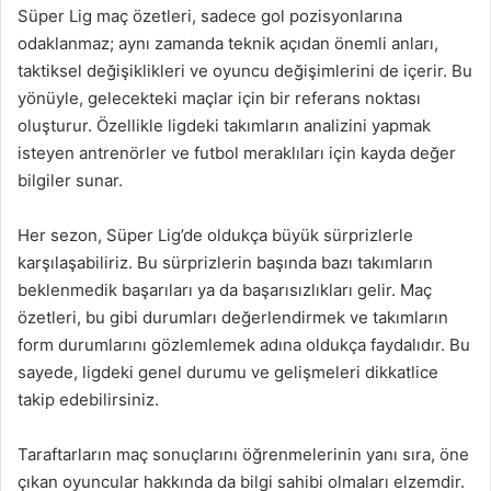
Süper Lig maç özetleri, sadece gol pozisyonlarına
odaklanmaz; aynı zamanda teknik açıdan önemli anları,
taktiksel değişiklikleri ve oyuncu değişimlerini de içerir. Bu
yönüyle, gelecekteki maçlar için bir referans noktası
oluşturur. Özellikle ligdeki takımların analizini yapmak
isteyen antrenörler ve futbol meraklıları için kayda değer
bilgiler sunar.
Her sezon, Süper Lig’de oldukça büyük sürprizlerle
karşılaşabiliriz. Bu sürprizlerin başında bazı takımların
beklenmedik başarıları ya da başarısızlıkları gelir. Maç
özetleri, bu gibi durumları değerlendirmek ve takımların
form durumlarını gözlemlemek adına oldukça faydalıdır. Bu
sayede, ligdeki genel durumu ve gelişmeleri dikkatlice
takip edebilirsiniz.
Taraftarların maç sonuçlarını öğrenmelerinin yanı sıra, öne
çıkan oyuncular hakkında da bilgi sahibi olmaları elzemdir.