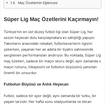
Maç Özetlerinin Eğlencesi
Süper Lig Maç Özetlerini Kaçırmayın!
Türkiye’nin en üst düzey futbol ligi olan Süper Lig, her
sezon heyecan dolu karşılaşmalara ev sahipliği yapıyor.
Takımların arasındaki rekabet, futbolseverlerin ilgisini
çekerken, yaşanan her an adeta bir tiyatro sahnesinde
sergilenen performansları andırıyor. Bu noktada, Süper Lig
maç özetleri, sadece bir maçın skoru değil, aynı zamanda o
maçın ruhunu, hikayesini ve futbolun büyüsünü yansıtan
önemli bir unsurdur.
Futbolun Büyüsü ve Anlık Heyecan
Futbol, sadece bir spor değil; aynı zamanda bir tutku, bir
yaşam tarzıdır. Her hafta sonu stadyumlarda ve ekran