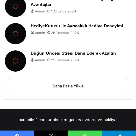
Avantajlar
Admin
1 Ağustos 2026
HediyeKutusu ile Ayrıcalıklı Hediye Deneyimi
Admin
25 Temmuz 2026
Düğün Öncesi Stresi Dans Ederek Azaltın
Admin
25 Temmuz 2026
Daha Fazla Yükle
banabilet1.com
unblocked games
evden eve nakliyat