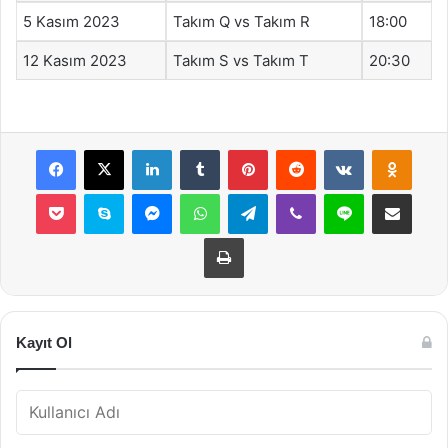
5 Kasım 2023
Takım Q vs Takım R
18:00
12 Kasım 2023
Takım S vs Takım T
20:30
Facebook
X
LinkedIn
Tumblr
Pinterest
Reddit
VKontakte
Odnok
Pocket
Skype
Messenger
WhatsApp
Telegram
Viber
Line
E-Posta ile payla
Yazdır
Kayıt Ol