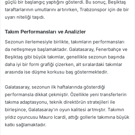
güçlü bir başlangıç yaptığını gösterdi. Bu sonuç, Beşiktaş
taraftarlarının umutlarını artırırken, Trabzonspor için de bir
uyarı niteliği taşıdı.
Takım Performansları ve Analizler
Sezonun ilerlemesiyle birlikte, takımların performansları
da netleşmeye başlamaktadır. Galatasaray, Fenerbahçe ve
Beşiktaş gibi büyük takımlar, genellikle sezonun başında
daha iyi bir form grafiği çizerken, alt sıralardaki takımlar
arasında ise düşme korkusu baş göstermektedir.
Galatasaray, sezonun ilk haftalarında gösterdiği
performansla dikkat çekmiştir. Özellikle yeni transferlerin
takıma adaptasyonu, teknik direktörün stratejileri ile
birleşince, Galatasaray’ın oyun kalitesi artmıştır. Takımın
yıldız oyuncusu Mauro Icardi, attığı gollerle takımına büyük
katkı sağlamaktadır.