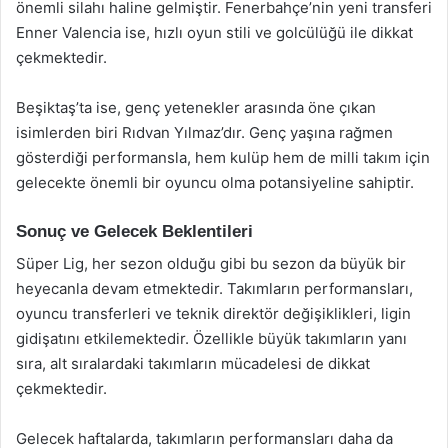
önemli silahı haline gelmiştir. Fenerbahçe’nin yeni transferi
Enner Valencia ise, hızlı oyun stili ve golcülüğü ile dikkat
çekmektedir.
Beşiktaş’ta ise, genç yetenekler arasında öne çıkan
isimlerden biri Rıdvan Yılmaz’dır. Genç yaşına rağmen
gösterdiği performansla, hem kulüp hem de milli takım için
gelecekte önemli bir oyuncu olma potansiyeline sahiptir.
Sonuç ve Gelecek Beklentileri
Süper Lig, her sezon olduğu gibi bu sezon da büyük bir
heyecanla devam etmektedir. Takımların performansları,
oyuncu transferleri ve teknik direktör değişiklikleri, ligin
gidişatını etkilemektedir. Özellikle büyük takımların yanı
sıra, alt sıralardaki takımların mücadelesi de dikkat
çekmektedir.
Gelecek haftalarda, takımların performansları daha da