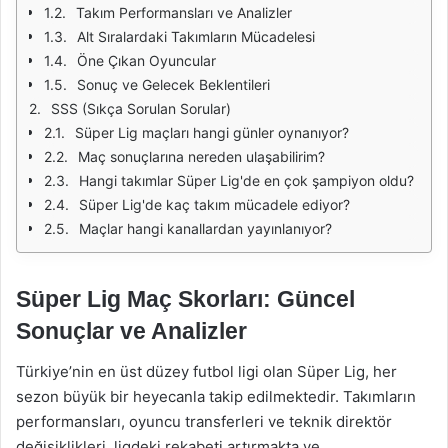
Takım Performansları ve Analizler
Alt Sıralardaki Takımların Mücadelesi
Öne Çıkan Oyuncular
Sonuç ve Gelecek Beklentileri
SSS (Sıkça Sorulan Sorular)
Süper Lig maçları hangi günler oynanıyor?
Maç sonuçlarına nereden ulaşabilirim?
Hangi takımlar Süper Lig'de en çok şampiyon oldu?
Süper Lig'de kaç takım mücadele ediyor?
Maçlar hangi kanallardan yayınlanıyor?
Süper Lig Maç Skorları: Güncel
Sonuçlar ve Analizler
Türkiye’nin en üst düzey futbol ligi olan Süper Lig, her
sezon büyük bir heyecanla takip edilmektedir. Takımların
performansları, oyuncu transferleri ve teknik direktör
değişiklikleri, ligdeki rekabeti artırmakta ve