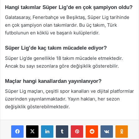
Hangi takımlar Süper Lig’de en çok şampiyon oldu?
Galatasaray, Fenerbahçe ve Beşiktaş, Süper Lig tarihinde
en çok şampiyon olan takımlardır. Bu üç takım, Türk
futbolunun en köklü ve başarılı kulüpleridir.
Süper Lig’de kaç takım mücadele ediyor?
Süper Lig’de genellikle 18 takım mücadele etmektedir.
Ancak bu sayı sezonlara göre değişiklik gösterebilir.
Maçlar hangi kanallardan yayınlanıyor?
Süper Lig maçları, çeşitli spor kanalları ve dijital platformlar
üzerinden yayınlanmaktadır. Yayın hakları, her sezon
değişiklik gösterebilmektedir.
Facebook
X
LinkedIn
Tumblr
Pinterest
Reddit
VKontakte
Odnok
Pocket
Skype
Messenger
WhatsApp
Telegram
Viber
Line
E-Posta ile payla