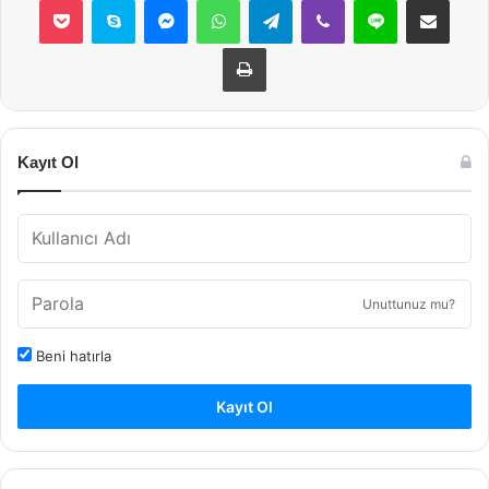
Yazdır
Kayıt Ol
Unuttunuz mu?
Beni hatırla
Kayıt Ol