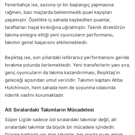
Fenerbahçe ise, sezona iyi bir başlangıç yapmasına
rağmen, bazı maçlarda beklenmedik puan kayıpları
yaşamıştır. Özellikle iç sahada kaybedilen puanlar,
taraftarları hayal kırıklığına uğratmıştır. Teknik direktörün
takıma entegre ettiği yeni oyuncuların performansı,
takımın genel başarısını etkilemektedir.
Beşiktaş ise, son yıllardaki istikrarsız performansını geride
bırakma yolunda ilerlemektedir. Yeni transferlerin yanı sıra,
genç oyuncuların da takıma kazandırılması, Beşiktaş’ın
geleceği açısından umut vericidir. Takımın kaptanı Atiba
Hutchinson, hem sahada hem de soyunma odasında
liderlik vasfını korumaktadır.
Alt Sıralardaki Takımların Mücadelesi
Süper Lig’de sadece üst sıralardaki takımlar değil, alt
sıralardaki takımlar da büyük bir mücadele içindedir.
Düşme hattında yer alan takımlar, her maçta puan almak