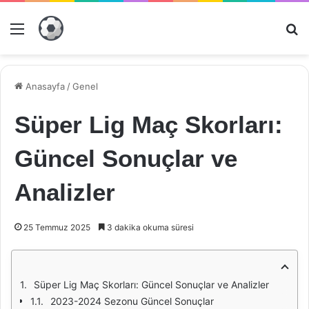
Menü
Ar
Anasayfa
/
Genel
Süper Lig Maç Skorları:
Güncel Sonuçlar ve
Analizler
25 Temmuz 2025
3 dakika okuma süresi
Süper Lig Maç Skorları: Güncel Sonuçlar ve Analizler
2023-2024 Sezonu Güncel Sonuçlar