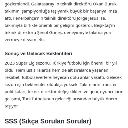
gözlemlendi. Galatasaray’ın teknik direktörü Okan Buruk,
takımını şampiyonluğa taşıyarak büyük bir başarıya imza
attı. Fenerbahçe’nin teknik direktörü Jorge Jesus ise,
takımıyla birlikte önemli bir gelişim gösterdi. Beşiktaş’ın
teknik direktörü Şenol Güneş, deneyimiyle takıma yön
vermeye devam etti.
Sonuç ve Gelecek Beklentileri
2023 Süper Lig sezonu, Türkiye futbolu için önemli bir yıl
oldu. Hem üst sıralarda hem de alt sıralarda yaşanan
rekabet, futbolseverlere heyecan dolu anlar yaşattı. Gelecek
sezon için beklentiler oldukça yüksek. Takımların transfer
politikaları, teknik direktör değişiklikleri ve genç oyuncuların
gelişimi, Türk futbolunun geleceği açısından büyük önem
taşıyor.
SSS (Sıkça Sorulan Sorular)