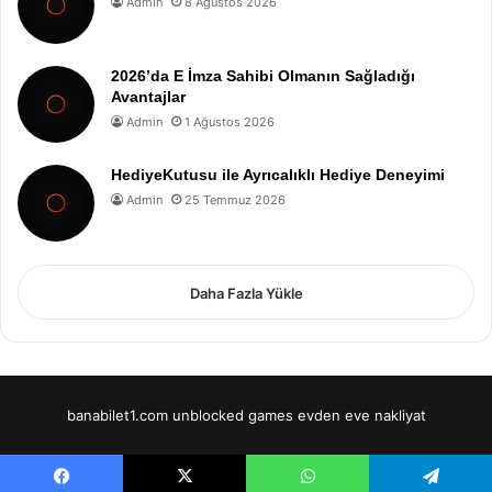
Admin
8 Ağustos 2026
2026’da E İmza Sahibi Olmanın Sağladığı
Avantajlar
Admin
1 Ağustos 2026
HediyeKutusu ile Ayrıcalıklı Hediye Deneyimi
Admin
25 Temmuz 2026
Daha Fazla Yükle
banabilet1.com
unblocked games
evden eve nakliyat