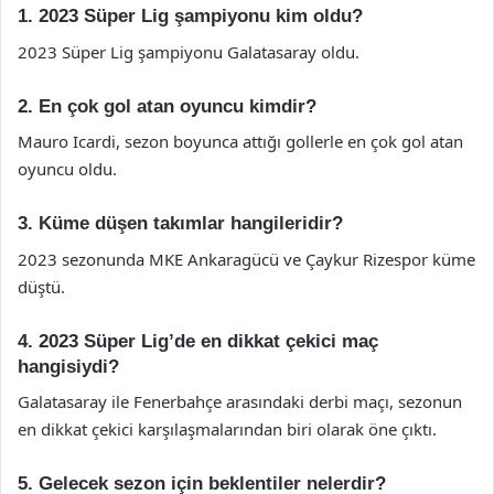
1. 2023 Süper Lig şampiyonu kim oldu?
2023 Süper Lig şampiyonu Galatasaray oldu.
2. En çok gol atan oyuncu kimdir?
Mauro Icardi, sezon boyunca attığı gollerle en çok gol atan
oyuncu oldu.
3. Küme düşen takımlar hangileridir?
2023 sezonunda MKE Ankaragücü ve Çaykur Rizespor küme
düştü.
4. 2023 Süper Lig’de en dikkat çekici maç
hangisiydi?
Galatasaray ile Fenerbahçe arasındaki derbi maçı, sezonun
en dikkat çekici karşılaşmalarından biri olarak öne çıktı.
5. Gelecek sezon için beklentiler nelerdir?