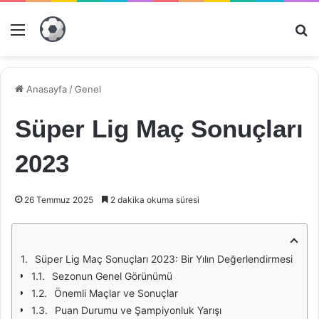
Menü
Ar
Anasayfa
/
Genel
Süper Lig Maç Sonuçları
2023
26 Temmuz 2025
2 dakika okuma süresi
Süper Lig Maç Sonuçları 2023: Bir Yılın Değerlendirmesi
Sezonun Genel Görünümü
Önemli Maçlar ve Sonuçlar
Puan Durumu ve Şampiyonluk Yarışı