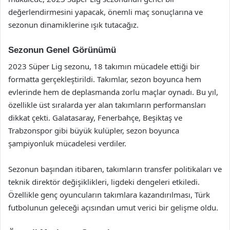
değerlendirmesini yapacak, önemli maç sonuçlarına ve
sezonun dinamiklerine ışık tutacağız.
Sezonun Genel Görünümü
2023 Süper Lig sezonu, 18 takımın mücadele ettiği bir
formatta gerçekleştirildi. Takımlar, sezon boyunca hem
evlerinde hem de deplasmanda zorlu maçlar oynadı. Bu yıl,
özellikle üst sıralarda yer alan takımların performansları
dikkat çekti. Galatasaray, Fenerbahçe, Beşiktaş ve
Trabzonspor gibi büyük kulüpler, sezon boyunca
şampiyonluk mücadelesi verdiler.
Sezonun başından itibaren, takımların transfer politikaları ve
teknik direktör değişiklikleri, ligdeki dengeleri etkiledi.
Özellikle genç oyuncuların takımlara kazandırılması, Türk
futbolunun geleceği açısından umut verici bir gelişme oldu.