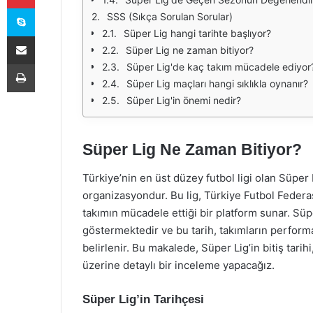
Skype
SSS (Sıkça Sorulan Sorular)
Süper Lig hangi tarihte başlıyor?
E-Posta ile paylaş
Süper Lig ne zaman bitiyor?
Yazdır
Süper Lig'de kaç takım mücadele ediyor
Süper Lig maçları hangi sıklıkla oynanır?
Süper Lig'in önemi nedir?
Süper Lig Ne Zaman Bitiyor?
Türkiye’nin en üst düzey futbol ligi olan Süper L
organizasyondur. Bu lig, Türkiye Futbol Feder
takımın mücadele ettiği bir platform sunar. Süper
göstermektedir ve bu tarih, takımların performa
belirlenir. Bu makalede, Süper Lig’in bitiş tarihi
üzerine detaylı bir inceleme yapacağız.
Süper Lig’in Tarihçesi