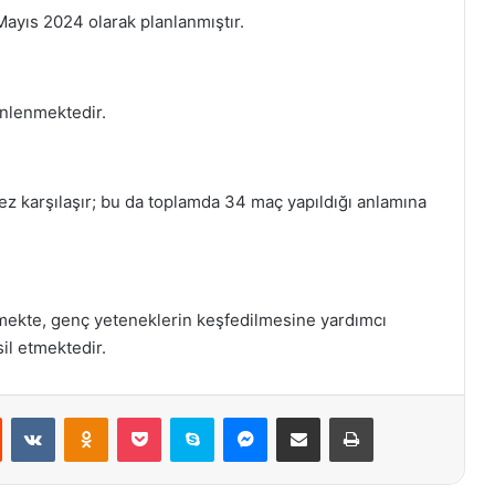
Mayıs 2024 olarak planlanmıştır.
enlenmektedir.
ez karşılaşır; bu da toplamda 34 maç yapıldığı anlamına
irmekte, genç yeteneklerin keşfedilmesine yardımcı
il etmektedir.
st
Reddit
VKontakte
Odnoklassniki
Pocket
Skype
Messenger
E-Posta ile paylaş
Yazdır