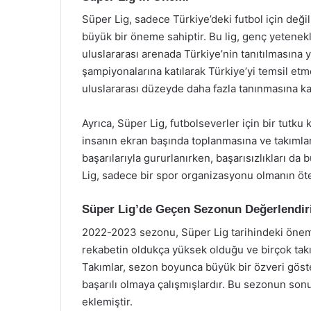
Süper Lig, sadece Türkiye’deki futbol için deği
büyük bir öneme sahiptir. Bu lig, genç yetenek
uluslararası arenada Türkiye’nin tanıtılmasına 
şampiyonalarına katılarak Türkiye’yi temsil etm
uluslararası düzeyde daha fazla tanınmasına kat
Ayrıca, Süper Lig, futbolseverler için bir tutku
insanın ekran başında toplanmasına ve takımlar
başarılarıyla gururlanırken, başarısızlıkları da 
Lig, sadece bir spor organizasyonu olmanın ötes
Süper Lig’de Geçen Sezonun Değerlendir
2022-2023 sezonu, Süper Lig tarihindeki önemli
rekabetin oldukça yüksek olduğu ve birçok takı
Takımlar, sezon boyunca büyük bir özveri gös
başarılı olmaya çalışmışlardır. Bu sezonun sonu
eklemiştir.