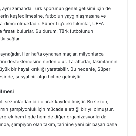
l, aynı zamanda Türk sporunun genel gelişimi için de
lerin keşfedilmesine, futbolun yaygınlaşmasına ve
yardımcı olmaktadır. Süper Lig’deki takımlar, UEFA
e fırsatı bulurlar. Bu durum, Türk futbolunun
kı sağlar.
 kaynağıdır. Her hafta oynanan maçlar, milyonlarca
ını desteklemesine neden olur. Taraftarlar, takımlarının
büyük bir hayal kırıklığı yaratabilir. Bu nedenle, Süper
inde, sosyal bir olgu haline gelmiştir.
ilmesi
 sezonlardan biri olarak kaydedilmiştir. Bu sezon,
mın şampiyonluk için mücadele ettiği bir yıl olmuştur.
tererek hem ligde hem de diğer organizasyonlarda
nda, şampiyon olan takım, tarihine yeni bir başarı daha