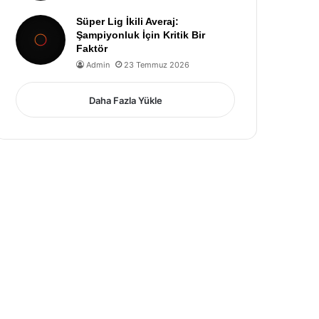
Süper Lig İkili Averaj:
Şampiyonluk İçin Kritik Bir
Faktör
Admin
23 Temmuz 2026
Daha Fazla Yükle