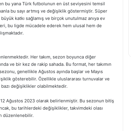
ten bu yana Türk futbolunun en üst seviyesini temsil
manla bu sayı artmış ve değişiklik göstermiştir. Süper
e büyük katkı sağlamış ve birçok unutulmaz anıya ev
pleri, bu ligde mücadele ederek hem ulusal hem de
lışmaktadır.
üzenlenmektedir. Her takım, sezon boyunca diğer
asında ve bir kez de rakip sahada. Bu format, her takımın
sezonu, genellikle Ağustos ayında başlar ve Mayıs
şiklik gösterebilir. Özellikle uluslararası turnuvalar ve
bazı değişiklikler olabilmektedir.
12 Ağustos 2023 olarak belirlenmiştir. Bu sezonun bitiş
ncak, bu tarihlerdeki değişiklikler, takvimdeki olası
n düzenlenebilir.