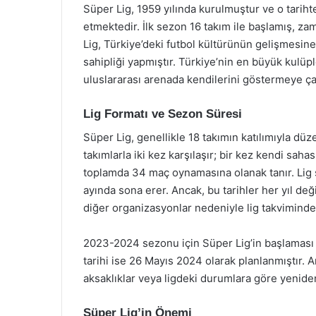
Süper Lig, 1959 yılında kurulmuştur ve o tarih
etmektedir. İlk sezon 16 takım ile başlamış, za
Lig, Türkiye’deki futbol kültürünün gelişmesin
sahipliği yapmıştır. Türkiye’nin en büyük kulü
uluslararası arenada kendilerini göstermeye ça
Lig Formatı ve Sezon Süresi
Süper Lig, genellikle 18 takımın katılımıyla d
takımlarla iki kez karşılaşır; bir kez kendi sah
toplamda 34 maç oynamasına olanak tanır. Lig 
ayında sona erer. Ancak, bu tarihler her yıl deği
diğer organizasyonlar nedeniyle lig takviminde 
2023-2024 sezonu için Süper Lig’in başlaması 
tarihi ise 26 Mayıs 2024 olarak planlanmıştır. A
aksaklıklar veya ligdeki durumlara göre yenide
Süper Lig’in Önemi