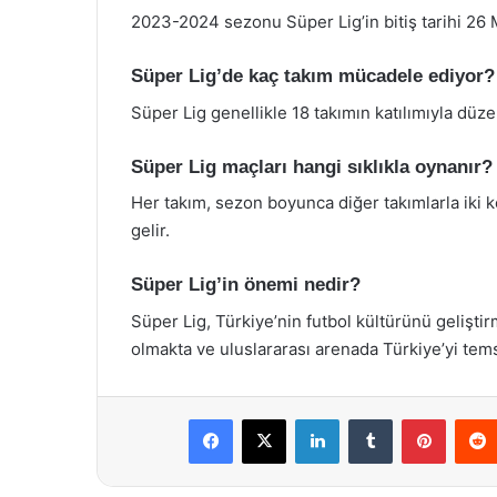
2023-2024 sezonu Süper Lig’in bitiş tarihi 26 
Süper Lig’de kaç takım mücadele ediyor?
Süper Lig genellikle 18 takımın katılımıyla düz
Süper Lig maçları hangi sıklıkla oynanır?
Her takım, sezon boyunca diğer takımlarla iki k
gelir.
Süper Lig’in önemi nedir?
Süper Lig, Türkiye’nin futbol kültürünü gelişt
olmakta ve uluslararası arenada Türkiye’yi tems
Facebook
X
LinkedIn
Tumblr
Pintere