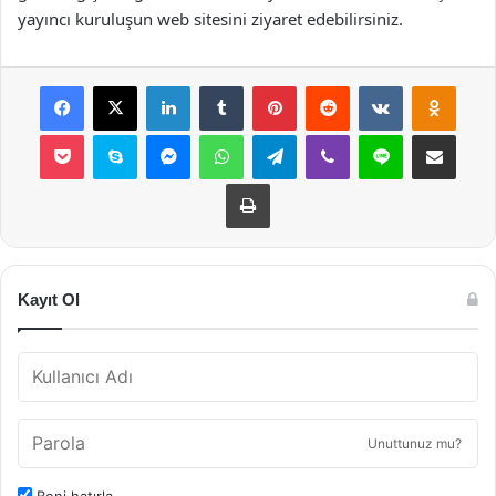
yayıncı kuruluşun web sitesini ziyaret edebilirsiniz.
Facebook
X
LinkedIn
Tumblr
Pinterest
Reddit
VKontakte
Odnok
Pocket
Skype
Messenger
WhatsApp
Telegram
Viber
Line
E-Posta ile payla
Yazdır
Kayıt Ol
Unuttunuz mu?