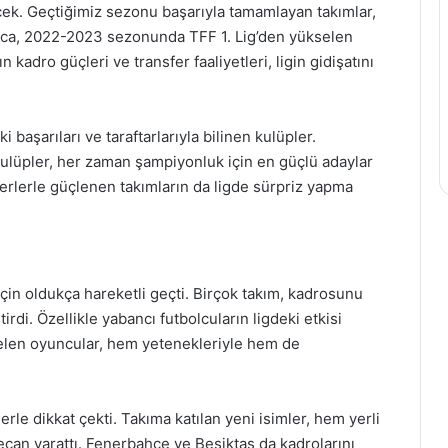
ek. Geçtiğimiz sezonu başarıyla tamamlayan takımlar,
Ayrıca, 2022-2023 sezonunda TFF 1. Lig’den yükselen
 kadro güçleri ve transfer faaliyetleri, ligin gidişatını
başarıları ve taraftarlarıyla bilinen kulüpler.
ulüpler, her zaman şampiyonluk için en güçlü adaylar
sferlerle güçlenen takımların da ligde sürpriz yapma
çin oldukça hareketli geçti. Birçok takım, kadrosunu
rdi. Özellikle yabancı futbolcuların ligdeki etkisi
 gelen oyuncular, hem yetenekleriyle hem de
rle dikkat çekti. Takıma katılan yeni isimler, hem yerli
an yarattı. Fenerbahçe ve Beşiktaş da kadrolarını