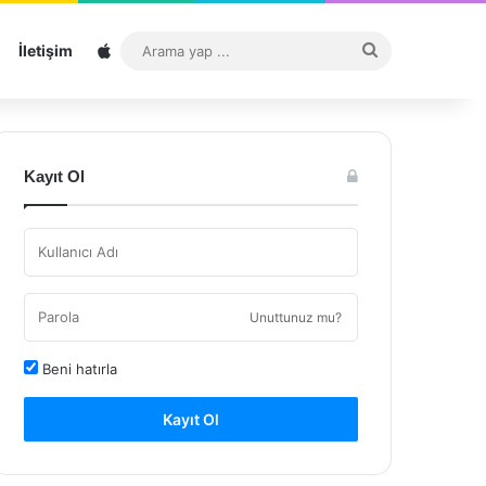
Sitemap
Arama
İletişim
yap
...
Kayıt Ol
Unuttunuz mu?
Beni hatırla
Kayıt Ol