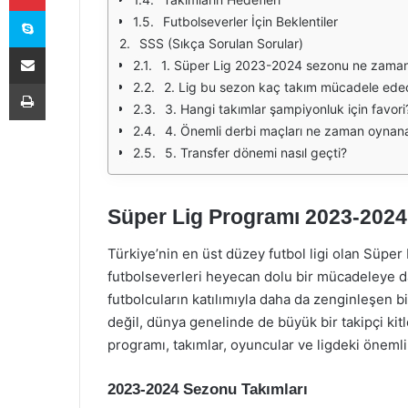
Skype
Futbolseverler İçin Beklentiler
SSS (Sıkça Sorulan Sorular)
E-Posta ile paylaş
1. Süper Lig 2023-2024 sezonu ne zama
Yazdır
2. Lig bu sezon kaç takım mücadele ede
3. Hangi takımlar şampiyonluk için favori
4. Önemli derbi maçları ne zaman oynan
5. Transfer dönemi nasıl geçti?
Süper Lig Programı 2023-202
Türkiye’nin en üst düzey futbol ligi olan Süpe
futbolseverleri heyecan dolu bir mücadeleye d
futbolcuların katılımıyla daha da zenginleşen bi
değil, dünya genelinde de büyük bir takipçi k
programı, takımlar, oyuncular ve ligdeki öneml
2023-2024 Sezonu Takımları