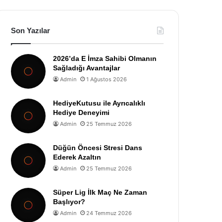
Son Yazılar
2026’da E İmza Sahibi Olmanın
Sağladığı Avantajlar
Admin
1 Ağustos 2026
HediyeKutusu ile Ayrıcalıklı
Hediye Deneyimi
Admin
25 Temmuz 2026
Düğün Öncesi Stresi Dans
Ederek Azaltın
Admin
25 Temmuz 2026
Süper Lig İlk Maç Ne Zaman
Başlıyor?
Admin
24 Temmuz 2026