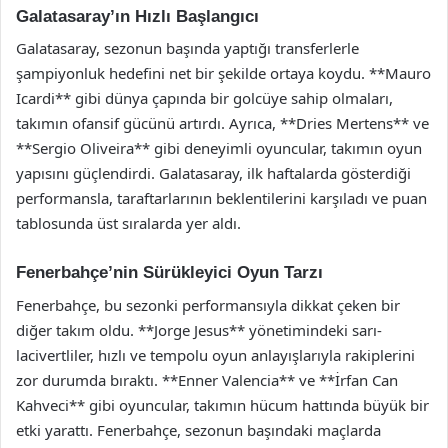
Galatasaray’ın Hızlı Başlangıcı
Galatasaray, sezonun başında yaptığı transferlerle
şampiyonluk hedefini net bir şekilde ortaya koydu. **Mauro
Icardi** gibi dünya çapında bir golcüye sahip olmaları,
takımın ofansif gücünü artırdı. Ayrıca, **Dries Mertens** ve
**Sergio Oliveira** gibi deneyimli oyuncular, takımın oyun
yapısını güçlendirdi. Galatasaray, ilk haftalarda gösterdiği
performansla, taraftarlarının beklentilerini karşıladı ve puan
tablosunda üst sıralarda yer aldı.
Fenerbahçe’nin Sürükleyici Oyun Tarzı
Fenerbahçe, bu sezonki performansıyla dikkat çeken bir
diğer takım oldu. **Jorge Jesus** yönetimindeki sarı-
lacivertliler, hızlı ve tempolu oyun anlayışlarıyla rakiplerini
zor durumda bıraktı. **Enner Valencia** ve **İrfan Can
Kahveci** gibi oyuncular, takımın hücum hattında büyük bir
etki yarattı. Fenerbahçe, sezonun başındaki maçlarda