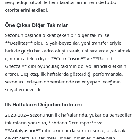
sergilediği futbol ile hem taraftarlarını hem de futbol
otoritelerini etkiledi.
Öne Çıkan Diğer Takımlar
Sezonun başında dikkat çeken bir diğer takım ise
**Beşiktaş** oldu. Siyah-beyazlılar, yeni transferleriyle
birlikte güçlü bir kadro oluşturarak, üst sıralarda yer almak
için mücadele ediyor. **Cenk Tosun** ve **Rachid
Ghezzal** gibi oyuncular, takımın gol yollarındaki etkisini
artırdı. Beşiktaş, ilk haftalarda gösterdiği performansla,
sezonun ilerleyen dönemlerinde neler yapabileceğinin
sinyallerini verdi.
İlk Haftaların Değerlendirilmesi
2023-2024 sezonunun ilk haftalarında, yukarıda bahsedilen
takımların yanı sıra, **Adana Demirspor** ve
**Antalyaspor** gibi takımlar da sürpriz sonuçlar alarak
dikkat çekti. Bu takımlar, ligdeki diğer ekiplerle olan