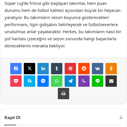
Süper Lig’de fırtına gibi başlayan takımlar, hem puan
durumu hem de futbol kalitesi açısından büyük bir heyecan
yaratıyor. Bu takımların sezon boyunca gösterecekleri
performans, ligin gidişatını belirleyecek ve futbolseverlere
unutulmaz anlar yaşatacaktır. Herkes, bu takımların nasıl bir
yol haritası çizeceğini ve sezon sonunda hangi başarılarla
döneceklerini merakla bekliyor.
Facebook
X
LinkedIn
Tumblr
Pinterest
Reddit
VKontakte
Odnok
Pocket
Skype
Messenger
WhatsApp
Telegram
Viber
Line
E-Posta ile payla
Yazdır
Kayıt Ol