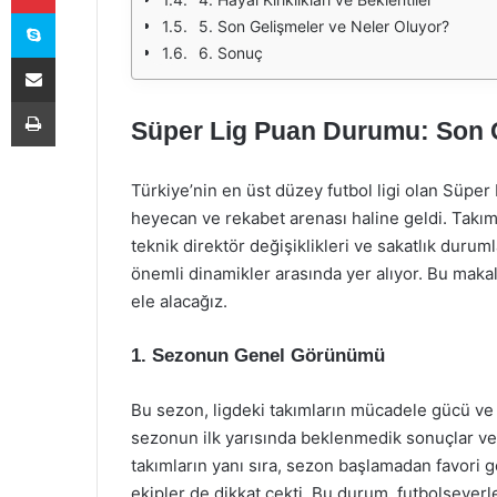
Skype
5. Son Gelişmeler ve Neler Oluyor?
6. Sonuç
E-Posta ile paylaş
Yazdır
Süper Lig Puan Durumu: Son G
Türkiye’nin en üst düzey futbol ligi olan Süper
heyecan ve rekabet arenası haline geldi. Takıml
teknik direktör değişiklikleri ve sakatlık duru
önemli dinamikler arasında yer alıyor. Bu maka
ele alacağız.
1. Sezonun Genel Görünümü
Bu sezon, ligdeki takımların mücadele gücü ve 
sezonun ilk yarısında beklenmedik sonuçlar ve pu
takımların yanı sıra, sezon başlamadan favori 
ekipler de dikkat çekti. Bu durum, futbolseverle