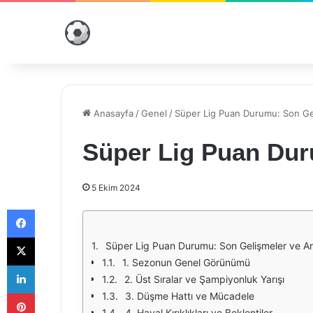
Anasayfa
/
Genel
/
Süper Lig Puan Durumu: Son Ge
Süper Lig Puan Dur
5 Ekim 2024
Facebook
X
Süper Lig Puan Durumu: Son Gelişmeler ve An
1. Sezonun Genel Görünümü
LinkedIn
2. Üst Sıralar ve Şampiyonluk Yarışı
Pinterest
3. Düşme Hattı ve Mücadele
4. Hayal Kırıklıkları ve Beklentiler