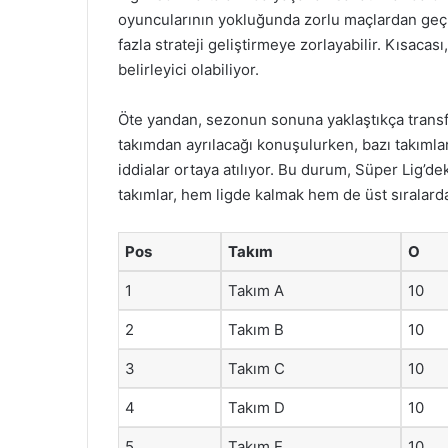
oyuncularının yokluğunda zorlu maçlardan geçm
fazla strateji geliştirmeye zorlayabilir. Kısacas
belirleyici olabiliyor.
Öte yandan, sezonun sonuna yaklaştıkça transf
takımdan ayrılacağı konuşulurken, bazı takımla
iddialar ortaya atılıyor. Bu durum, Süper Lig’de
takımlar, hem ligde kalmak hem de üst sıralarda
Pos
Takım
O
1
Takım A
10
2
Takım B
10
3
Takım C
10
4
Takım D
10
5
Takım E
10