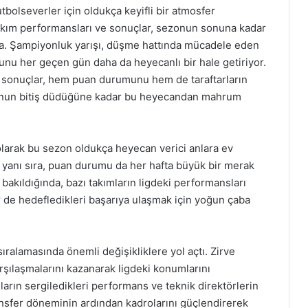
bolseverler için oldukça keyifli bir atmosfer
akım performansları ve sonuçlar, sezonun sonuna kadar
akta. Şampiyonluk yarışı, düşme hattında mücadele eden
olunu her geçen gün daha da heyecanlı bir hale getiriyor.
ğı sonuçlar, hem puan durumunu hem de taraftarların
ezonun bitiş düdüğüne kadar bu heyecandan mahrum
 olarak bu sezon oldukça heyecan verici anlara ev
n yanı sıra, puan durumu da her hafta büyük bir merak
kıldığında, bazı takımların ligdeki performansları
r de hedefledikleri başarıya ulaşmak için yoğun çaba
ıralamasında önemli değişikliklere yol açtı. Zirve
arşılaşmalarını kazanarak ligdeki konumlarını
arın sergiledikleri performans ve teknik direktörlerin
transfer döneminin ardından kadrolarını güçlendirerek