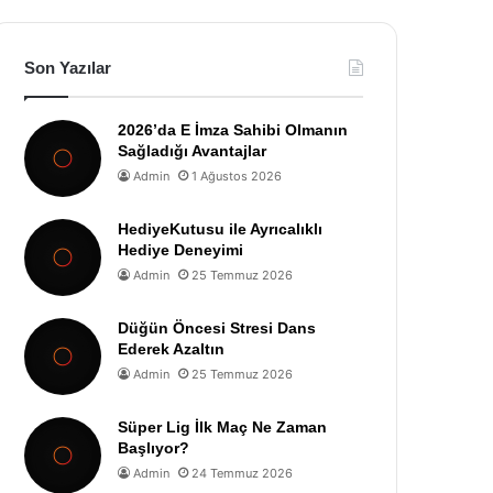
Son Yazılar
2026’da E İmza Sahibi Olmanın
Sağladığı Avantajlar
Admin
1 Ağustos 2026
HediyeKutusu ile Ayrıcalıklı
Hediye Deneyimi
Admin
25 Temmuz 2026
Düğün Öncesi Stresi Dans
Ederek Azaltın
Admin
25 Temmuz 2026
Süper Lig İlk Maç Ne Zaman
Başlıyor?
Admin
24 Temmuz 2026