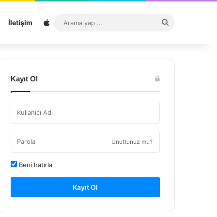
Sitemap
Arama
İletişim
yap
...
Kayıt Ol
Unuttunuz mu?
Beni hatırla
Kayıt Ol