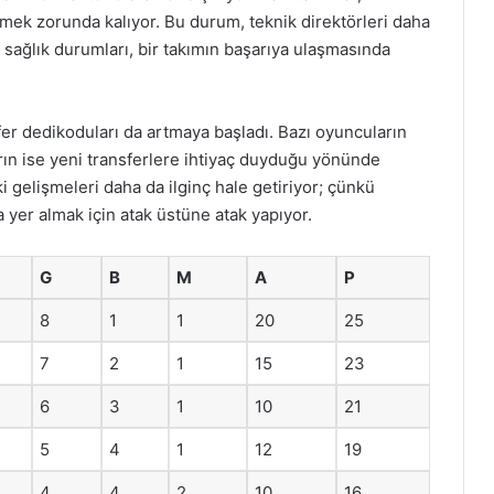
ek zorunda kalıyor. Bu durum, teknik direktörleri daha
ı, sağlık durumları, bir takımın başarıya ulaşmasında
er dedikoduları da artmaya başladı. Bazı oyuncuların
rın ise yeni transferlere ihtiyaç duyduğu yönünde
ki gelişmeleri daha da ilginç hale getiriyor; çünkü
 yer almak için atak üstüne atak yapıyor.
G
B
M
A
P
8
1
1
20
25
7
2
1
15
23
6
3
1
10
21
5
4
1
12
19
4
4
2
10
16