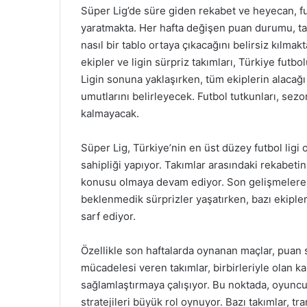
Süper Lig’de süre giden rekabet ve heyecan, fut
yaratmakta. Her hafta değişen puan durumu, t
nasıl bir tablo ortaya çıkacağını belirsiz kılm
ekipler ve ligin sürpriz takımları, Türkiye futb
Ligin sonuna yaklaşırken, tüm ekiplerin alaca
umutlarını belirleyecek. Futbol tutkunları, s
kalmayacak.
Süper Lig, Türkiye’nin en üst düzey futbol ligi
sahipliği yapıyor. Takımlar arasındaki rekabeti
konusu olmaya devam ediyor. Son gelişmelere ba
beklenmedik sürprizler yaşatırken, bazı ekiple
sarf ediyor.
Özellikle son haftalarda oynanan maçlar, puan s
mücadelesi veren takımlar, birbirleriyle olan k
sağlamlaştırmaya çalışıyor. Bu noktada, oyuncul
stratejileri büyük rol oynuyor. Bazı takımlar, 