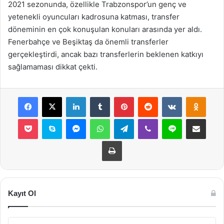
2021 sezonunda, özellikle Trabzonspor’un genç ve
yetenekli oyuncuları kadrosuna katması, transfer
döneminin en çok konuşulan konuları arasında yer aldı.
Fenerbahçe ve Beşiktaş da önemli transferler
gerçekleştirdi, ancak bazı transferlerin beklenen katkıyı
sağlamaması dikkat çekti.
Facebook
X
LinkedIn
Tumblr
Pinterest
Reddit
VKontakte
Odnok
Pocket
Skype
Messenger
WhatsApp
Telegram
Viber
Line
E-Posta ile payla
Yazdır
Kayıt Ol