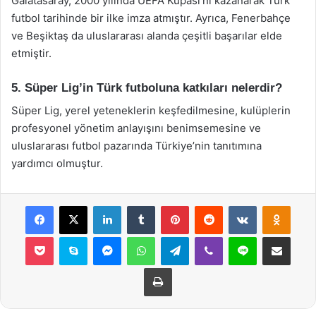
Galatasaray, 2000 yılında UEFA Kupası’nı kazanarak Türk
futbol tarihinde bir ilke imza atmıştır. Ayrıca, Fenerbahçe
ve Beşiktaş da uluslararası alanda çeşitli başarılar elde
etmiştir.
5. Süper Lig’in Türk futboluna katkıları nelerdir?
Süper Lig, yerel yeteneklerin keşfedilmesine, kulüplerin
profesyonel yönetim anlayışını benimsemesine ve
uluslararası futbol pazarında Türkiye’nin tanıtımına
yardımcı olmuştur.
Facebook
X
LinkedIn
Tumblr
Pinterest
Reddit
VKontakte
Odnok
Pocket
Skype
Messenger
WhatsApp
Telegram
Viber
Line
E-Posta ile payla
Yazdır