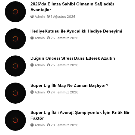
2026’da E İmza Sahibi Olmanın Sağladığı
Avantajlar
Admin
1 Ağustos 2026
HediyeKutusu ile Ayrıcalıklı Hediye Deneyimi
Admin
25 Temmuz 2026
Düğün Öncesi Stresi Dans Ederek Azaltın
Admin
25 Temmuz 2026
Süper Lig İlk Maç Ne Zaman Başlıyor?
Admin
24 Temmuz 2026
Süper Lig İkili Averaj: Şampiyonluk İçin Kritik Bir
Faktör
Admin
23 Temmuz 2026