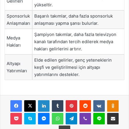
Gelirleri
yükseltir.
Sponsorluk
Başarılı takımlar, daha fazla sponsorluk
Anlaşmaları
anlaşması yapma şansı bulurlar.
Şampiyon takımlar, daha fazla televizyon
Medya
kanalı tarafından tercih edilerek medya
Hakları
hakları gelirlerini artırır.
Elde edilen gelirler, genç yeteneklerin
Altyapı
keşfi ve geliştirilmesi için altyapı
Yatırımları
yatırımlarını destekler.
Facebook
X
LinkedIn
Tumblr
Pinterest
Reddit
VKontakte
Odnok
Pocket
Skype
Messenger
WhatsApp
Telegram
Viber
Line
E-Posta ile payla
Yazdır