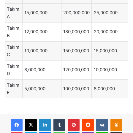
Takım
15,000,000
200,000,000
25,000,000
A
Takım
12,000,000
180,000,000
20,000,000
B
Takım
10,000,000
150,000,000
15,000,000
C
Takım
8,000,000
120,000,000
10,000,000
D
Takım
5,000,000
100,000,000
8,000,000
E
Facebook
X
LinkedIn
Tumblr
Pinterest
Reddit
VKontakte
Odnok
Pocket
Skype
Messenger
WhatsApp
Telegram
Viber
Line
E-Posta ile payla