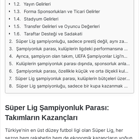
Yayın Gelirleri
Forma Sponsorlukları ve Ticari Gelirler
Stadyum Gelirleri
Transfer Gelirleri ve Oyuncu Değerleri
Taraftar Desteği ve Sadakati
Süper Lig şampiyonluğu, sadece prestij değil, aynı zamanda maddi kazançlar da getiriyor. Türkiye'nin en üst düzey futbol ligi olan Süper Lig, her sezon sonunda şampiyon olan takıma belirli bir ödül sunuyor. Bu ödül, kulüplerin mali durumları üzerinde önemli bir etki yaratmaktadır. Özellikle büyük takımlar için bu ödül, hem oyuncu alımları hem de altyapı yatırımları açısından büyük bir destek sağlamaktadır.
Şampiyonluk parası, kulüplerin ligdeki performansına göre değişiklik göstermektedir. Genellikle, şampiyon olan takıma verilen ödül, sezon başında belirlenen bir miktar üzerinden hesaplanır. Bunun yanı sıra, ligin diğer takımlarının da performansları, dağıtılacak olan toplam parayı etkileyebilir. Bu nedenle, Süper Lig'de şampiyon olmanın getirdiği maddi avantajlar oldukça fazladır.
Ayrıca, şampiyon olan takım, UEFA Şampiyonlar Ligi'nde veya UEFA Avrupa Ligi'nde mücadele etme hakkı kazanır. Bu durum, kulüplerin gelirlerini artırma potansiyelini yükseltir. Avrupa kupalarında yer alan takımlar, hem prestij kazanır hem de maçlardan elde edilen bilet satışları ve yayın gelirleri sayesinde ek kazançlar elde ederler. Bu nedenle, Süper Lig şampiyonluğu, yalnızca o sezon için değil, gelecek sezonlar için de önemli fırsatlar sunar.
Kulüplerin şampiyonluk parası dışında, sponsorluk anlaşmaları da gelirlerini artıran önemli bir faktördür. Şampiyon olan takım, sponsorluk görüşmelerinde daha güçlü bir konumda olur. Bu da, kulüplerin daha yüksek sponsorluk anlaşmaları yapmalarına olanak tanır. Bu açıdan bakıldığında, Süper Lig şampiyonluğu, kulüplerin uzun vadeli finansal sağlığı için kritik bir rol oynar.
Şampiyonluk parası, özellikle küçük ve orta ölçekli kulüpler için büyük bir fırsat anlamına gelmektedir. Bu kulüpler, şampiyon olduklarında alacakları ödül sayesinde borçlarını kapatma veya altyapılarına yatırım yapma şansı bulurlar. Dolayısıyla, Süper Lig'de her kulüp için şampiyonluk mücadelesi, sadece bir başarı değil, aynı zamanda finansal bir dönüm noktasıdır.
Süper Lig şampiyonluk parası, kulüplerin bütçeleri üzerinde doğrudan bir etkiye sahip olduğu için, birçok takımın stratejilerini belirlemede önemli bir kriter haline gelir. Kulüpler, bu parayı nasıl kullanacaklarına dair planlamalar yaparak, gelecek sezonlarda daha rekabetçi olmayı hedeflerler. Bu bağlamda, ligdeki şampiyonluk yarışı, sadece spor anlamında değil, ekonomik açıdan da büyük bir önem taşır.
Süper Lig şampiyonluğu, sadece bir kupa kazanmak değil, aynı zamanda finansal kazançlar elde etmek için de önemli bir fırsattır. Takımlar, bu ödülü almanın yanı sıra, Avrupa'da daha fazla görünürlük ve prestij kazanarak, uzun vadede daha büyük kazançlar elde etme şansına sahip olurlar. Bu nedenle, her sezon Süper Lig'de şampiyonluk mücadelesi, hem sporcular hem de kulüpler açısından büyük bir heyecan ve önem taşımaktadır.
Süper Lig Şampiyonluk Parası:
Takımların Kazançları
Türkiye’nin en üst düzey futbol ligi olan Süper Lig, her
sezon hem rekabetin hem de ekonomik kazançların yoğun