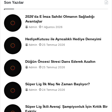
Son Yazılar
2026’da E İmza Sahibi Olmanın Sağladığı
Avantajlar
Admin
1 Ağustos 2026
HediyeKutusu ile Ayrıcalıklı Hediye Deneyimi
Admin
25 Temmuz 2026
Düğün Öncesi Stresi Dans Ederek Azaltın
Admin
25 Temmuz 2026
Süper Lig İlk Maç Ne Zaman Başlıyor?
Admin
24 Temmuz 2026
Süper Lig İkili Averaj: Şampiyonluk İçin Kritik Bir
Faktör