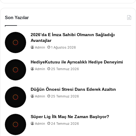
Son Yazılar
2026’da E İmza Sahibi Olmanın Sağladığı
Avantajlar
Admin
1 Ağustos 2026
HediyeKutusu ile Ayrıcalıklı Hediye Deneyimi
Admin
25 Temmuz 2026
Düğün Öncesi Stresi Dans Ederek Azaltın
Admin
25 Temmuz 2026
Süper Lig İlk Maç Ne Zaman Başlıyor?
Admin
24 Temmuz 2026