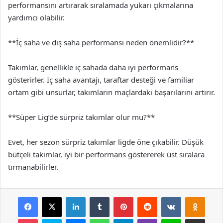
performansını artırarak sıralamada yukarı çıkmalarına
yardımcı olabilir.
**İç saha ve dış saha performansı neden önemlidir?**
Takımlar, genellikle iç sahada daha iyi performans
gösterirler. İç saha avantajı, taraftar desteği ve familiar
ortam gibi unsurlar, takımların maçlardaki başarılarını artırır.
**Süper Lig’de sürpriz takımlar olur mu?**
Evet, her sezon sürpriz takımlar ligde öne çıkabilir. Düşük
bütçeli takımlar, iyi bir performans göstererek üst sıralara
tırmanabilirler.
Facebook
X
LinkedIn
Tumblr
Pinterest
Reddit
VKontakte
Odnok
Pocket
Skype
Messenger
WhatsApp
Telegram
Viber
Line
E-Posta ile payla