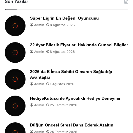
Son Yazılar
Süper Lig’in En Değerli Oyuncusu
Admin
8 Ağustos 2026
22 Ayar Bilezik Fiyatları Hakkında Güncel Bilgiler
Admin
8 Ağustos 2026
2026’da E İmza Sahibi Olmanın Sağladığı
Avantajlar
Admin
1 Ağustos 2026
HediyeKutusu ile Ayrıcalıklı Hediye Deneyimi
Admin
25 Temmuz 2026
Düğün Öncesi Stresi Dans Ederek Azaltın
Admin
25 Temmuz 2026