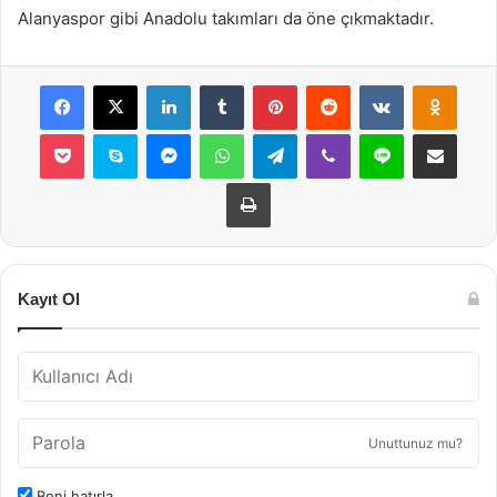
Alanyaspor gibi Anadolu takımları da öne çıkmaktadır.
Facebook
X
LinkedIn
Tumblr
Pinterest
Reddit
VKontakte
Odnok
Pocket
Skype
Messenger
WhatsApp
Telegram
Viber
Line
E-Posta ile payla
Yazdır
Kayıt Ol
Unuttunuz mu?
Beni hatırla