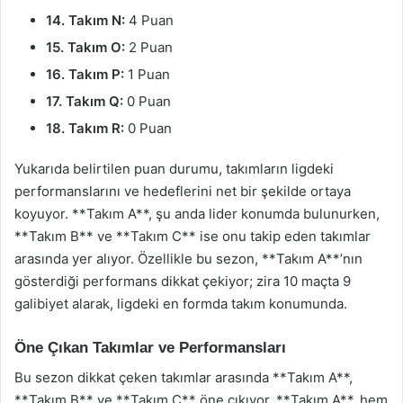
14. Takım N:
4 Puan
15. Takım O:
2 Puan
16. Takım P:
1 Puan
17. Takım Q:
0 Puan
18. Takım R:
0 Puan
Yukarıda belirtilen puan durumu, takımların ligdeki
performanslarını ve hedeflerini net bir şekilde ortaya
koyuyor. **Takım A**, şu anda lider konumda bulunurken,
**Takım B** ve **Takım C** ise onu takip eden takımlar
arasında yer alıyor. Özellikle bu sezon, **Takım A**’nın
gösterdiği performans dikkat çekiyor; zira 10 maçta 9
galibiyet alarak, ligdeki en formda takım konumunda.
Öne Çıkan Takımlar ve Performansları
Bu sezon dikkat çeken takımlar arasında **Takım A**,
**Takım B** ve **Takım C** öne çıkıyor. **Takım A**, hem