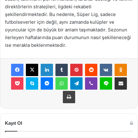
direktörlerin stratejileri, ligdeki rekabeti
şekillendirmektedir. Bu nedenle, Süper Lig, sadece
futbolseverler için değil, aynı zamanda kulüpler ve
oyuncular için de büyük bir anlam taşımaktadır. Sezonun
ilerleyen haftalarında puan durumunun nasıl şekilleneceği
ise merakla beklenmektedir.
Facebook
X
LinkedIn
Tumblr
Pinterest
Reddit
VKontakte
Odnok
Pocket
Skype
Messenger
WhatsApp
Telegram
Viber
Line
E-Posta ile payla
Yazdır
Kayıt Ol