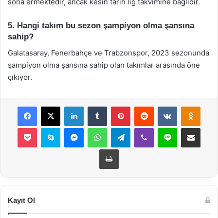
sona ermektedir, ancak kesin tarih lig takvimine bağlıdır.
5. Hangi takım bu sezon şampiyon olma şansına
sahip?
Galatasaray, Fenerbahçe ve Trabzonspor, 2023 sezonunda
şampiyon olma şansına sahip olan takımlar arasında öne
çıkıyor.
Facebook
X
LinkedIn
Tumblr
Pinterest
Reddit
VKontakte
Odnok
Pocket
Skype
Messenger
WhatsApp
Telegram
Viber
Line
E-Posta ile payla
Yazdır
Kayıt Ol