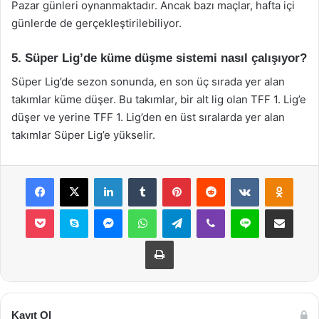
Pazar günleri oynanmaktadır. Ancak bazı maçlar, hafta içi
günlerde de gerçekleştirilebiliyor.
5. Süper Lig’de küme düşme sistemi nasıl çalışıyor?
Süper Lig’de sezon sonunda, en son üç sırada yer alan
takımlar küme düşer. Bu takımlar, bir alt lig olan TFF 1. Lig’e
düşer ve yerine TFF 1. Lig’den en üst sıralarda yer alan
takımlar Süper Lig’e yükselir.
Facebook
X
LinkedIn
Tumblr
Pinterest
Reddit
VKontakte
Odnok
Pocket
Skype
Messenger
WhatsApp
Telegram
Viber
Line
E-Posta ile payla
Yazdır
Kayıt Ol