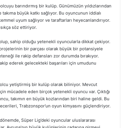
olcuyu barındırmış bir kulüp. Günümüzün yıldızlarından
e takıma büyük katkı sağlıyor. Bu oyuncunun iddialı
emmel uyum sağlıyor ve taraftarları heyecanlandırıyor.
sıkça söz ettiriyor.
 olup, sahip olduğu yetenekli oyuncularla dikkat çekiyor.
rojelerinin bir parçası olarak büyük bir potansiyele
eteneği ile rakip defansları zor durumda bırakıyor.
 takip ederek gelecekteki başarıları için umudunu
lcu yetiştirmiş bir kulüp olarak biliniyor. Mevcut
için mücadele eden birçok yetenekli oyuncu var. Çıktığı
cu, takımın en büyük kozlarından biri haline geldi. Bu
becerileri, Trabzonspor’un oyun kimyasını güçlendiriyor.
r dönemde, Süper Lig’deki oyuncular uluslararası
ar, Avrupa’nın büyük kulüplerinin radarına girmeyi