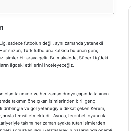
rı
 Lig, sadece futbolun değil, aynı zamanda yetenekli
. Her sezon, Türk futboluna katkıda bulunan genç
z isimler bir araya gelir. Bu makalede, Süper Lig’deki
arın ligdeki etkilerini inceleyeceğiz.
on olan takımıdır ve her zaman dünya çapında tanınan
emde takımın öne çıkan isimlerinden biri, genç
zlı driblingle ve gol yeteneğiyle dikkat çeken Kerem,
şarıyla temsil etmektedir. Ayrıca, tecrübeli oyuncular
 kariyeriyle takımı her zaman ayakta tutan isimlerden
içindeki soğukkanlılığı, Galatasaray’ın başarısında önemli