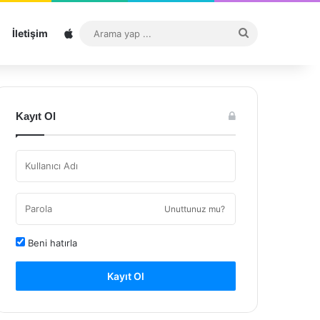
Sitemap
Arama
İletişim
yap
...
Kayıt Ol
Unuttunuz mu?
Beni hatırla
Kayıt Ol