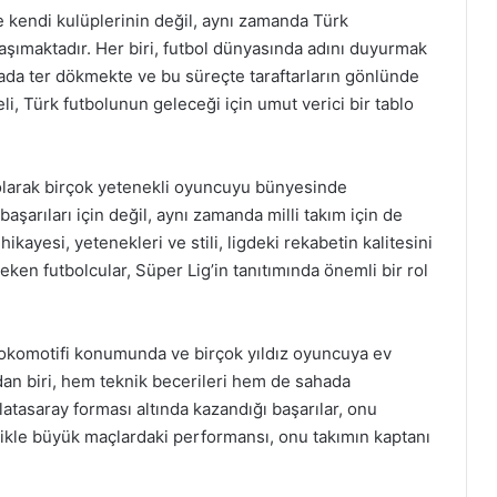
e kendi kulüplerinin değil, aynı zamanda Türk
şımaktadır. Her biri, futbol dünyasında adını duyurmak
hada ter dökmekte ve bu süreçte taraftarların gönlünde
li, Türk futbolunun geleceği için umut verici bir tablo
i olarak birçok yetenekli oyuncuyu bünyesinde
aşarıları için değil, aynı zamanda milli takım için de
hikayesi, yetenekleri ve stili, ligdeki rekabetin kalitesini
çeken futbolcular, Süper Lig’in tanıtımında önemli bir rol
 lokomotifi konumunda ve birçok yıldız oyuncuya ev
ndan biri, hem teknik becerileri hem de sahada
Galatasaray forması altında kazandığı başarılar, onu
llikle büyük maçlardaki performansı, onu takımın kaptanı