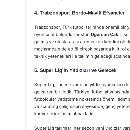
4. Trabzonspor: Bordo-Mavili Efsaneler
Trabzonspor, Türk futbol tarihinde önemli bir 
oyuncular bulundurmuştur.
Uğurcan Çakır
, so
gelmiş ve uluslararası arenada da kendini göste
maçlarında elde ettiği birçok başarıda kilit rol
teknik yetenekleri ile takımın geleceği açısın
5. Süper Lig’in Yıldızları ve Gelecek
Süper Lig, sadece var olan yıldız oyuncuları d
geliştiren bir ligdir. Türkiye, futbol altyapısın
futbolcular yetiştirme noktasında önemli adımla
ve scouting çalışmaları sayesinde, genç yeten
kariyerlerine adım atmaktadır.
Süper Lig takımları her sezon yeni yıldızlar ya