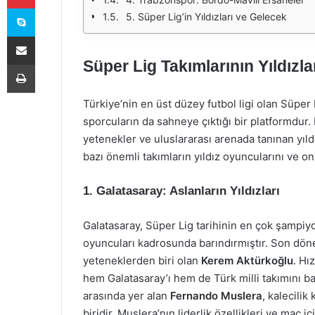
Skype
5. Süper Lig’in Yıldızları ve Gelecek
E-Posta ile paylaş
Süper Lig Takımlarının Yıldızla
Yazdır
Türkiye’nin en üst düzey futbol ligi olan Süper
sporcuların da sahneye çıktığı bir platformdur
yetenekler ve uluslararası arenada tanınan yıldı
bazı önemli takımların yıldız oyuncularını ve onl
1. Galatasaray: Aslanların Yıldızları
Galatasaray, Süper Lig tarihinin en çok şampiy
oyuncuları kadrosunda barındırmıştır. Son dön
yeteneklerden biri olan
Kerem Aktürkoğlu
. Hı
hem Galatasaray’ı hem de Türk milli takımını ba
arasında yer alan
Fernando Muslera
, kalecilik
biridir. Muslera’nın liderlik özellikleri ve maç 