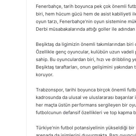
Fenerbahçe, tarih boyunca pek çok önemli futb
biri, hem hücum gücü hem de asist kabiliyeti il
oyun tarzı, Fenerbahçe’nin oyun sistemine mük
Derbi müsabakalarında attığı goller ile adından 
Beşiktaş da ligimizin önemli takımlarından biri
Özellikle genç oyuncular, kulübün uzun vadeli p
sahip. Bu oyunculardan biri, hızı ve dribbling y
Beşiktaş taraftarları, onun gelişimini yakından
koruyor.
Trabzonspor, tarihi boyunca birçok önemli futbo
kadrosunda da ulusal ve uluslararası başarılar 
her maçta üstün performans sergileyen bir oyun
futbolcunun defansif özellikleri ve top kapma 
Türkiye’nin futbol potansiyelinin yükseldiği bi
arenada da isimlerini duyurmakta. Bazı oyuncul