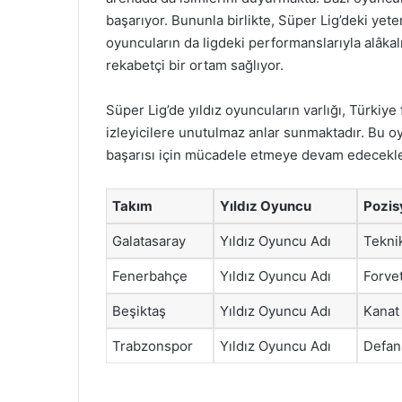
başarıyor. Bununla birlikte, Süper Lig’deki yete
oyuncuların da ligdeki performanslarıyla alâkal
rekabetçi bir ortam sağlıyor.
Süper Lig’de yıldız oyuncuların varlığı, Türkiy
izleyicilere unutulmaz anlar sunmaktadır. Bu o
başarısı için mücadele etmeye devam edecekle
Takım
Yıldız Oyuncu
Pozis
Galatasaray
Yıldız Oyuncu Adı
Tekni
Fenerbahçe
Yıldız Oyuncu Adı
Forve
Beşiktaş
Yıldız Oyuncu Adı
Kanat
Trabzonspor
Yıldız Oyuncu Adı
Defan