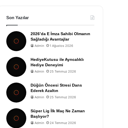
Son Yazılar
2026’da E İmza Sahibi Olmanın
Sağladığı Avantajlar
Admin
1 Ağustos 2026
HediyeKutusu ile Ayrıcalıklı
Hediye Deneyimi
Admin
25 Temmuz 2026
Düğün Öncesi Stresi Dans
Ederek Azaltın
Admin
25 Temmuz 2026
Süper Lig İlk Maç Ne Zaman
Başlıyor?
Admin
24 Temmuz 2026