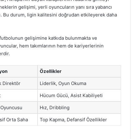
neklerin gelişimi, yerli oyuncuların yanı sıra yabancı
ı. Bu durum, ligin kalitesini doğrudan etkileyerek daha
e futbolunun gelişimine katkıda bulunmakta ve
yuncular, hem takımlarının hem de kariyerlerinin
rdir.
yon
Özellikler
k Direktör
Liderlik, Oyun Okuma
t
Hücum Gücü, Asist Kabiliyeti
 Oyuncusu
Hız, Dribbling
sif Orta Saha
Top Kapma, Defansif Özellikler