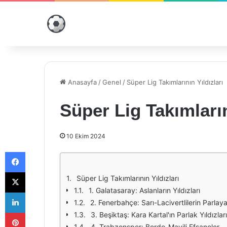
Anasayfa
/
Genel
/
Süper Lig Takımlarının Yıldızları
Süper Lig Takımların
10 Ekim 2024
Facebook
X
Süper Lig Takımlarının Yıldızları
1. Galatasaray: Aslanların Yıldızları
LinkedIn
2. Fenerbahçe: Sarı-Lacivertlilerin Parlayan
Pinterest
3. Beşiktaş: Kara Kartal'ın Parlak Yıldızları
4. Trabzonspor: Bordo-Mavili Efsaneler