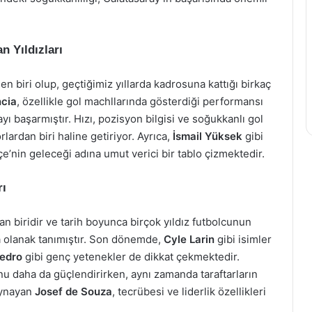
n Yıldızları
 biri olup, geçtiğimiz yıllarda kadrosuna kattığı birkaç
ncia
, özellikle gol machllarında gösterdiği performansı
mayı başarmıştır. Hızı, pozisyon bilgisi ve soğukkanlı gol
orlardan biri haline getiriyor. Ayrıca,
İsmail Yüksek
gibi
e’nin geleceği adına umut verici bir tablo çizmektedir.
rı
an biridir ve tarih boyunca birçok yıldız futbolcunun
a olanak tanımıştır. Son dönemde,
Cyle Larin
gibi isimler
edro
gibi genç yetenekler de dikkat çekmektedir.
unu daha da güçlendirirken, aynı zamanda taraftarların
oynayan
Josef de Souza
, tecrübesi ve liderlik özellikleri