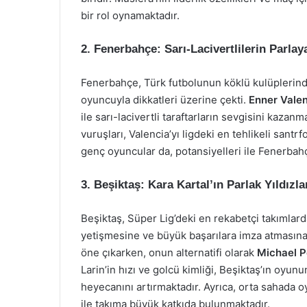
bir rol oynamaktadır.
2. Fenerbahçe: Sarı-Lacivertlilerin Parlaya
Fenerbahçe, Türk futbolunun köklü kulüplerinden
oyuncuyla dikkatleri üzerine çekti.
Enner Vale
ile sarı-lacivertli taraftarların sevgisini kazan
vuruşları, Valencia’yı ligdeki en tehlikeli santrf
genç oyuncular da, potansiyelleri ile Fenerbahç
3. Beşiktaş: Kara Kartal’ın Parlak Yıldızla
Beşiktaş, Süper Lig’deki en rekabetçi takımlard
yetişmesine ve büyük başarılara imza atmasın
öne çıkarken, onun alternatifi olarak
Michael P
Larin’in hızı ve golcü kimliği, Beşiktaş’ın oyun
heyecanını artırmaktadır. Ayrıca, orta sahada 
ile takıma büyük katkıda bulunmaktadır.