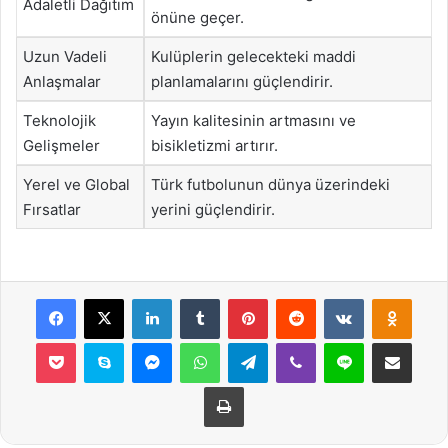
Adaletli Dağıtım
önüne geçer.
Uzun Vadeli
Kulüplerin gelecekteki maddi
Anlaşmalar
planlamalarını güçlendirir.
Teknolojik
Yayın kalitesinin artmasını ve
Gelişmeler
bisikletizmi artırır.
Yerel ve Global
Türk futbolunun dünya üzerindeki
Fırsatlar
yerini güçlendirir.
Facebook
X
LinkedIn
Tumblr
Pinterest
Reddit
VKontakte
Odnok
Pocket
Skype
Messenger
WhatsApp
Telegram
Viber
Line
E-Posta ile payla
Yazdır