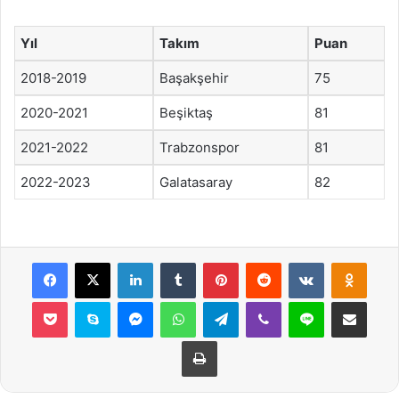
Yıl
Takım
Puan
2018-2019
Başakşehir
75
2020-2021
Beşiktaş
81
2021-2022
Trabzonspor
81
2022-2023
Galatasaray
82
Facebook
X
LinkedIn
Tumblr
Pinterest
Reddit
VKontakte
Odnok
Pocket
Skype
Messenger
WhatsApp
Telegram
Viber
Line
E-Posta ile payla
Yazdır