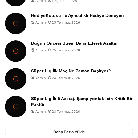
Admin
1 Ağustos 2026
HediyeKutusu ile Ayrıcalıklı Hediye Deneyimi
Admin
25 Temmuz 2026
Düğün Öncesi Stresi Dans Ederek Azaltın
Admin
25 Temmuz 2026
Süper Lig İlk Maç Ne Zaman Başlıyor?
Admin
24 Temmuz 2026
Süper Lig İkili Averaj: Şampiyonluk İçin Kritik Bir
Faktör
Admin
23 Temmuz 2026
Daha Fazla Yükle