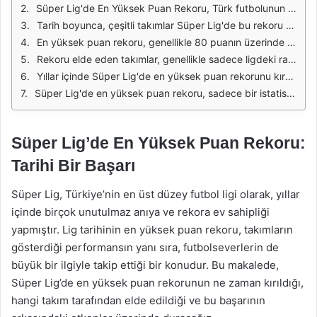
Süper Lig'de En Yüksek Puan Rekoru, Türk futbolunun en üst düzey liginde elde edilen başarıların en önemli göstergelerinden biridir. Bu rekor, bir sezon boyunca en fazla puanı toplayan takımlara aittir ve lig tarihindeki en iyi performansları simgeler. Süper Lig, zaman içinde birçok farklı takımın bu rekoru kırma mücadelesine sahne olmuştur. Bu süreçte, takımların gösterdiği performans, futbolcuların bireysel yetenekleri ve teknik direktörlerin stratejileri büyük rol oynamıştır.
Tarih boyunca, çeşitli takımlar Süper Lig'de bu rekoru elde etme şansını yakalamıştır. Özellikle son yıllarda, bazı takımların yüksek puan ortalamalarıyla dikkat çekmesi, rekabetin ne denli yoğun olduğunu gözler önüne sermektedir. Bu bağlamda, takımlar sadece galibiyet almakla kalmayıp, aynı zamanda yüksek gol averajı hedeflemişlerdir. Bu durum, futbolseverlerin maçları daha heyecan dolu bir şekilde takip etmesine yol açmaktadır.
En yüksek puan rekoru, genellikle 80 puanın üzerinde bir başarı ile elde edilmektedir. Bu seviyeye ulaşmak, her takım için zorlu bir hedef olmuştur. Takımların, sezon boyunca yaşadığı sakatlıklar, forma şansı bulamayan oyuncular ve teknik direktör değişiklikleri gibi faktörler, bu rekoru kırma şansını etkileyen unsurlar arasında yer almaktadır. Dolayısıyla, bir takımın yüksek puan elde etmesi, sadece futbolcuların yetenekleriyle değil, aynı zamanda yönetimsel kararlarla da ilişkilidir.
Rekoru elde eden takımlar, genellikle sadece ligdeki rakiplerine karşı değil, aynı zamanda Avrupa kupalarında da başarılı olmayı hedeflerler. Bu süreçte, oyuncu kadrosunun derinliği, kulüp bütçesi ve altyapı yatırımları gibi unsurlar büyük önem taşır. Bu nedenle, Süper Lig'de en yüksek puan rekorunu kıran takımlar, sadece iç ligde değil, aynı zamanda uluslararası arenada da kendilerini kanıtlamış olurlar.
Yıllar içinde Süper Lig'de en yüksek puan rekorunu kıran takımlar arasında Galatasaray, Fenerbahçe ve Beşiktaş gibi köklü kulüpler ön plana çıkmaktadır. Bu takımlar, hem yerel hem de uluslararası başarılarıyla tanınmakta ve Türk futboluna damga vurmaktadır. Bu kulüplerin yanı sıra, zaman zaman daha az bilinen takımlar da bu rekoru kırma şansını yakalayabilmektedir. Bu durum, ligdeki rekabetin ne kadar dinamik olduğunu göstermektedir.
Süper Lig'de en yüksek puan rekoru, sadece bir istatistik olmanın ötesinde, kulüplerin tarihine ve geleneklerine de ışık tutmaktadır. Bu rekor, futbolun bir toplumsal olgu olarak nasıl evrildiğini ve Türk futbolunun ne denli geliştiğini göstermektedir. Her rekor, yeni nesil futbolcular ve teknik adamlar için bir hedef teşkil ederken, aynı zamanda taraftarların da gurur kaynağı olmaktadır.
Süper Lig’de En Yüksek Puan Rekoru:
Tarihi Bir Başarı
Süper Lig, Türkiye’nin en üst düzey futbol ligi olarak, yıllar
içinde birçok unutulmaz anıya ve rekora ev sahipliği
yapmıştır. Lig tarihinin en yüksek puan rekoru, takımların
gösterdiği performansın yanı sıra, futbolseverlerin de
büyük bir ilgiyle takip ettiği bir konudur. Bu makalede,
Süper Lig’de en yüksek puan rekorunun ne zaman kırıldığı,
hangi takım tarafından elde edildiği ve bu başarının