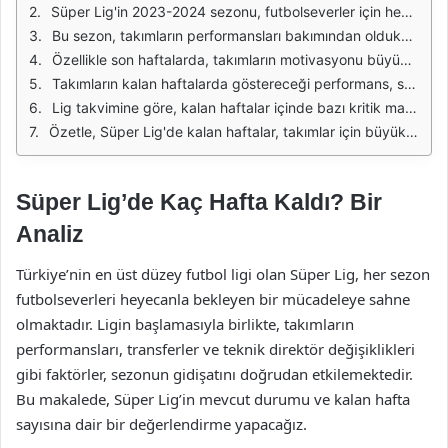
Süper Lig'in 2023-2024 sezonu, futbolseverler için heyecan dolu bir mücadeleye sahne olmaktadır. Takımlar, sezon boyunca en iyi performanslarını sergilemek için kıyasıya bir rekabete girmektedir. Kalan haftalar, takımların hedeflerine ulaşabilme şansını artırmak için kritik bir dönemdir. Özellikle ligdeki üst sıralar için mücadele eden takımlar, her hafta daha fazla dikkat çekmektedir.
Bu sezon, takımların performansları bakımından oldukça değişken bir yapıya sahip. Bazı ekipler sezona iyi bir başlangıç yaparken, bazıları ise beklenmedik sonuçlarla karşılaşmıştır. Bu durum, ligdeki rekabeti artırmakta ve her hafta heyecanı doruk noktasına taşımaktadır. Takımların önünde kalan haftalar, hem üst sıralar hem de düşme hattında bulunan ekipler için büyük önem taşımaktadır.
Özellikle son haftalarda, takımların motivasyonu büyük bir artış göstermektedir. Küme düşme korkusu yaşayan takımlar, her maçı final niteliğinde görerek sahada daha fazla mücadele etmektedir. Diğer yandan, ligde şampiyonluk yarışı veren takımlar ise her maçı kazanmak için yoğun bir çaba sarf etmektedir. Bu durum, Süper Lig'in son haftalarında oldukça çekişmeli maçların yaşanmasına neden olmaktadır.
Takımların kalan haftalarda göstereceği performans, sezonun genel sonucunu belirleyecektir. Bir yandan şampiyonluk için yarışan ekipler, diğer yandan düşme hattında bulunan takımlar, her puanın ne kadar değerli olduğunu bilmektedir. Bu nedenle, kalan haftalar tüm takımlar için büyük bir fırsat ve zorluk oluşturmaktadır.
Lig takvimine göre, kalan haftalar içinde bazı kritik maçlar da yer almaktadır. Bu maçlar, hem lig sıralamasını etkileyebilir hem de takımların psikolojik durumlarını belirleyebilir. Özellikle derbi maçları ve üst sıralardaki takımların karşılaşmaları, futbolseverlerin ilgisini çekecek önemli karşılaşmalar arasında yer almaktadır.
Özetle, Süper Lig'de kalan haftalar, takımlar için büyük bir mücadele alanı oluşturmaktadır. Hangi takımın nasıl bir performans sergileyeceği, bu haftalar boyunca merakla beklenmektedir. Takımların alacağı sonuçlar, sadece ligdeki pozisyonlarını değil, aynı zamanda oyuncuların ve teknik ekiplerin geleceğini de etkileyecektir.
Süper Lig’de Kaç Hafta Kaldı? Bir
Analiz
Türkiye’nin en üst düzey futbol ligi olan Süper Lig, her sezon
futbolseverleri heyecanla bekleyen bir mücadeleye sahne
olmaktadır. Ligin başlamasıyla birlikte, takımların
performansları, transferler ve teknik direktör değişiklikleri
gibi faktörler, sezonun gidişatını doğrudan etkilemektedir.
Bu makalede, Süper Lig’in mevcut durumu ve kalan hafta
sayısına dair bir değerlendirme yapacağız.