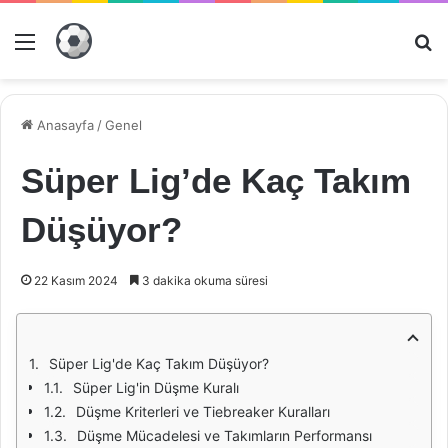
Menü
Ar
Anasayfa
/
Genel
Süper Lig’de Kaç Takım
Düşüyor?
22 Kasım 2024
3 dakika okuma süresi
Süper Lig'de Kaç Takım Düşüyor?
Süper Lig'in Düşme Kuralı
Düşme Kriterleri ve Tiebreaker Kuralları
Düşme Mücadelesi ve Takımların Performansı