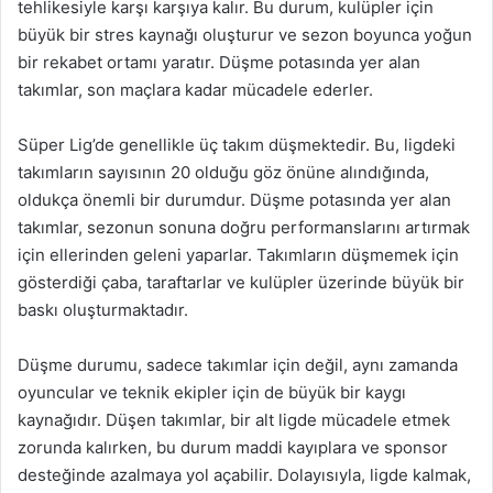
tehlikesiyle karşı karşıya kalır. Bu durum, kulüpler için
büyük bir stres kaynağı oluşturur ve sezon boyunca yoğun
bir rekabet ortamı yaratır. Düşme potasında yer alan
takımlar, son maçlara kadar mücadele ederler.
Süper Lig’de genellikle üç takım düşmektedir. Bu, ligdeki
takımların sayısının 20 olduğu göz önüne alındığında,
oldukça önemli bir durumdur. Düşme potasında yer alan
takımlar, sezonun sonuna doğru performanslarını artırmak
için ellerinden geleni yaparlar. Takımların düşmemek için
gösterdiği çaba, taraftarlar ve kulüpler üzerinde büyük bir
baskı oluşturmaktadır.
Düşme durumu, sadece takımlar için değil, aynı zamanda
oyuncular ve teknik ekipler için de büyük bir kaygı
kaynağıdır. Düşen takımlar, bir alt ligde mücadele etmek
zorunda kalırken, bu durum maddi kayıplara ve sponsor
desteğinde azalmaya yol açabilir. Dolayısıyla, ligde kalmak,