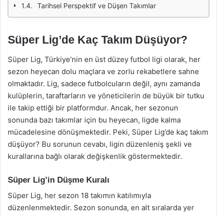
Tarihsel Perspektif ve Düşen Takımlar
Süper Lig’de Kaç Takım Düşüyor?
Süper Lig, Türkiye’nin en üst düzey futbol ligi olarak, her
sezon heyecan dolu maçlara ve zorlu rekabetlere sahne
olmaktadır. Lig, sadece futbolcuların değil, aynı zamanda
kulüplerin, taraftarların ve yöneticilerin de büyük bir tutku
ile takip ettiği bir platformdur. Ancak, her sezonun
sonunda bazı takımlar için bu heyecan, ligde kalma
mücadelesine dönüşmektedir. Peki, Süper Lig’de kaç takım
düşüyor? Bu sorunun cevabı, ligin düzenleniş şekli ve
kurallarına bağlı olarak değişkenlik göstermektedir.
Süper Lig’in Düşme Kuralı
Süper Lig, her sezon 18 takımın katılımıyla
düzenlenmektedir. Sezon sonunda, en alt sıralarda yer