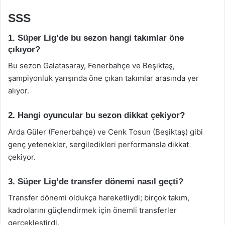
SSS
1. Süper Lig’de bu sezon hangi takımlar öne
çıkıyor?
Bu sezon Galatasaray, Fenerbahçe ve Beşiktaş,
şampiyonluk yarışında öne çıkan takımlar arasında yer
alıyor.
2. Hangi oyuncular bu sezon dikkat çekiyor?
Arda Güler (Fenerbahçe) ve Cenk Tosun (Beşiktaş) gibi
genç yetenekler, sergiledikleri performansla dikkat
çekiyor.
3. Süper Lig’de transfer dönemi nasıl geçti?
Transfer dönemi oldukça hareketliydi; birçok takım,
kadrolarını güçlendirmek için önemli transferler
gerçekleştirdi.