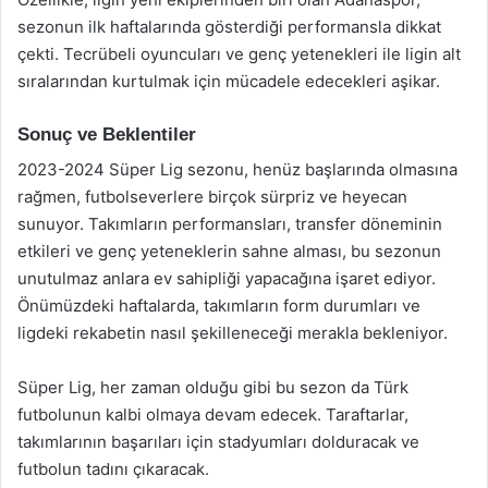
sezonun ilk haftalarında gösterdiği performansla dikkat
çekti. Tecrübeli oyuncuları ve genç yetenekleri ile ligin alt
sıralarından kurtulmak için mücadele edecekleri aşikar.
Sonuç ve Beklentiler
2023-2024 Süper Lig sezonu, henüz başlarında olmasına
rağmen, futbolseverlere birçok sürpriz ve heyecan
sunuyor. Takımların performansları, transfer döneminin
etkileri ve genç yeteneklerin sahne alması, bu sezonun
unutulmaz anlara ev sahipliği yapacağına işaret ediyor.
Önümüzdeki haftalarda, takımların form durumları ve
ligdeki rekabetin nasıl şekilleneceği merakla bekleniyor.
Süper Lig, her zaman olduğu gibi bu sezon da Türk
futbolunun kalbi olmaya devam edecek. Taraftarlar,
takımlarının başarıları için stadyumları dolduracak ve
futbolun tadını çıkaracak.