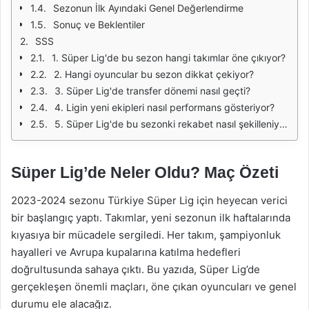
Sezonun İlk Ayındaki Genel Değerlendirme
Sonuç ve Beklentiler
SSS
1. Süper Lig'de bu sezon hangi takımlar öne çıkıyor?
2. Hangi oyuncular bu sezon dikkat çekiyor?
3. Süper Lig'de transfer dönemi nasıl geçti?
4. Ligin yeni ekipleri nasıl performans gösteriyor?
5. Süper Lig'de bu sezonki rekabet nasıl şekilleniyor?
Süper Lig’de Neler Oldu? Maç Özeti
2023-2024 sezonu Türkiye Süper Lig için heyecan verici
bir başlangıç yaptı. Takımlar, yeni sezonun ilk haftalarında
kıyasıya bir mücadele sergiledi. Her takım, şampiyonluk
hayalleri ve Avrupa kupalarına katılma hedefleri
doğrultusunda sahaya çıktı. Bu yazıda, Süper Lig’de
gerçekleşen önemli maçları, öne çıkan oyuncuları ve genel
durumu ele alacağız.