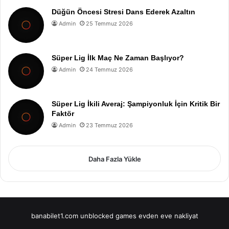
Düğün Öncesi Stresi Dans Ederek Azaltın
Admin
25 Temmuz 2026
Süper Lig İlk Maç Ne Zaman Başlıyor?
Admin
24 Temmuz 2026
Süper Lig İkili Averaj: Şampiyonluk İçin Kritik Bir
Faktör
Admin
23 Temmuz 2026
Daha Fazla Yükle
banabilet1.com
unblocked games
evden eve nakliyat