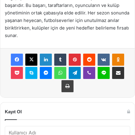
başarıdır. Bu başarı, taraftarların, oyuncuların ve kulüp
yönetiminin ortak çabasıyla elde edilir. Her sezon sonunda
yaşanan heyecan, futbolseverler için unutulmaz anılar
biriktirirken, kulüpler için de yeni hedefler belirleme fırsatı
sunar.
Facebook
X
LinkedIn
Tumblr
Pinterest
Reddit
VKontakte
Odnok
Pocket
Skype
Messenger
WhatsApp
Telegram
Viber
Line
E-Posta ile payla
Yazdır
Kayıt Ol