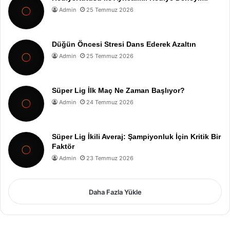
Admin
25 Temmuz 2026
Düğün Öncesi Stresi Dans Ederek Azaltın
Admin
25 Temmuz 2026
Süper Lig İlk Maç Ne Zaman Başlıyor?
Admin
24 Temmuz 2026
Süper Lig İkili Averaj: Şampiyonluk İçin Kritik Bir
Faktör
Admin
23 Temmuz 2026
Daha Fazla Yükle