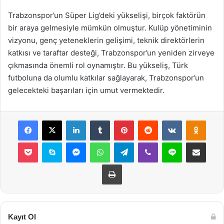
Trabzonspor’un Süper Lig’deki yükselişi, birçok faktörün
bir araya gelmesiyle mümkün olmuştur. Kulüp yönetiminin
vizyonu, genç yeteneklerin gelişimi, teknik direktörlerin
katkısı ve taraftar desteği, Trabzonspor’un yeniden zirveye
çıkmasında önemli rol oynamıştır. Bu yükseliş, Türk
futboluna da olumlu katkılar sağlayarak, Trabzonspor’un
gelecekteki başarıları için umut vermektedir.
Facebook
X
LinkedIn
Tumblr
Pinterest
Reddit
VKontakte
Odnok
Pocket
Skype
Messenger
WhatsApp
Telegram
Viber
Line
E-Posta ile payla
Yazdır
Kayıt Ol