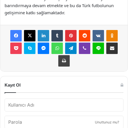
barındırmaya devam etmekte ve bu da Türk futbolunun
gelişimine katkı sağlamaktadır.
Facebook
X
LinkedIn
Tumblr
Pinterest
Reddit
VKontakte
Odnok
Pocket
Skype
Messenger
WhatsApp
Telegram
Viber
Line
E-Posta ile payla
Yazdır
Kayıt Ol
Unuttunuz mu?