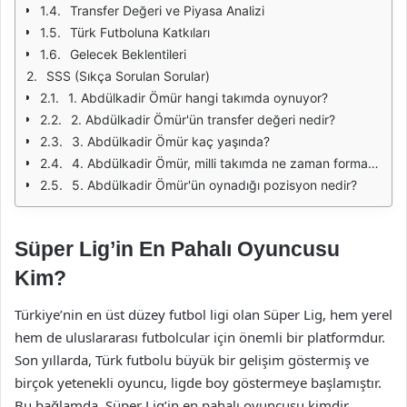
Transfer Değeri ve Piyasa Analizi
Türk Futboluna Katkıları
Gelecek Beklentileri
SSS (Sıkça Sorulan Sorular)
1. Abdülkadir Ömür hangi takımda oynuyor?
2. Abdülkadir Ömür'ün transfer değeri nedir?
3. Abdülkadir Ömür kaç yaşında?
4. Abdülkadir Ömür, milli takımda ne zaman forma giymeye başladı?
5. Abdülkadir Ömür'ün oynadığı pozisyon nedir?
Süper Lig’in En Pahalı Oyuncusu
Kim?
Türkiye’nin en üst düzey futbol ligi olan Süper Lig, hem yerel
hem de uluslararası futbolcular için önemli bir platformdur.
Son yıllarda, Türk futbolu büyük bir gelişim göstermiş ve
birçok yetenekli oyuncu, ligde boy göstermeye başlamıştır.
Bu bağlamda, Süper Lig’in en pahalı oyuncusu kimdir