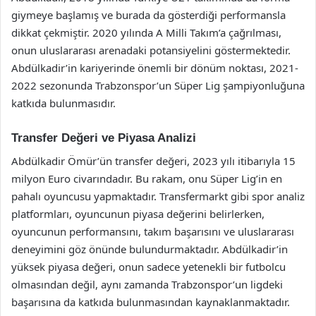
giymeye başlamış ve burada da gösterdiği performansla
dikkat çekmiştir. 2020 yılında A Milli Takım’a çağrılması,
onun uluslararası arenadaki potansiyelini göstermektedir.
Abdülkadir’in kariyerinde önemli bir dönüm noktası, 2021-
2022 sezonunda Trabzonspor’un Süper Lig şampiyonluğuna
katkıda bulunmasıdır.
Transfer Değeri ve Piyasa Analizi
Abdülkadir Ömür’ün transfer değeri, 2023 yılı itibarıyla 15
milyon Euro civarındadır. Bu rakam, onu Süper Lig’in en
pahalı oyuncusu yapmaktadır. Transfermarkt gibi spor analiz
platformları, oyuncunun piyasa değerini belirlerken,
oyuncunun performansını, takım başarısını ve uluslararası
deneyimini göz önünde bulundurmaktadır. Abdülkadir’in
yüksek piyasa değeri, onun sadece yetenekli bir futbolcu
olmasından değil, aynı zamanda Trabzonspor’un ligdeki
başarısına da katkıda bulunmasından kaynaklanmaktadır.