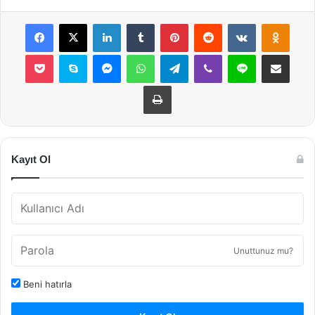
Facebook
X
LinkedIn
Tumblr
Pinterest
Reddit
VKontakte
Odnok
Pocket
Skype
Messenger
WhatsApp
Telegram
Viber
Line
E-Posta ile payla
Yazdır
Kayıt Ol
Unuttunuz mu?
Beni hatırla