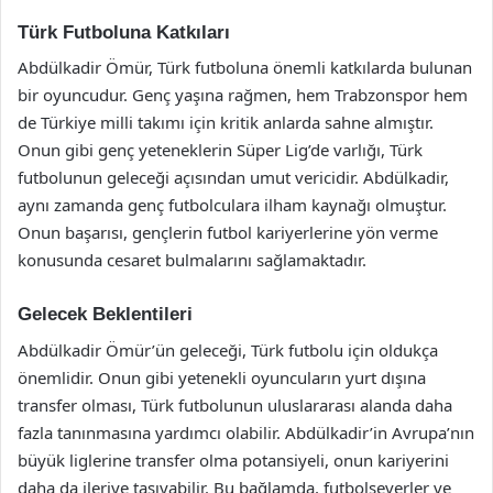
Türk Futboluna Katkıları
Abdülkadir Ömür, Türk futboluna önemli katkılarda bulunan
bir oyuncudur. Genç yaşına rağmen, hem Trabzonspor hem
de Türkiye milli takımı için kritik anlarda sahne almıştır.
Onun gibi genç yeteneklerin Süper Lig’de varlığı, Türk
futbolunun geleceği açısından umut vericidir. Abdülkadir,
aynı zamanda genç futbolculara ilham kaynağı olmuştur.
Onun başarısı, gençlerin futbol kariyerlerine yön verme
konusunda cesaret bulmalarını sağlamaktadır.
Gelecek Beklentileri
Abdülkadir Ömür’ün geleceği, Türk futbolu için oldukça
önemlidir. Onun gibi yetenekli oyuncuların yurt dışına
transfer olması, Türk futbolunun uluslararası alanda daha
fazla tanınmasına yardımcı olabilir. Abdülkadir’in Avrupa’nın
büyük liglerine transfer olma potansiyeli, onun kariyerini
daha da ileriye taşıyabilir. Bu bağlamda, futbolseverler ve