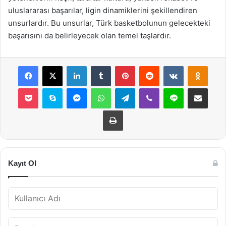
uluslararası başarılar, ligin dinamiklerini şekillendiren
unsurlardır. Bu unsurlar, Türk basketbolunun gelecekteki
başarısını da belirleyecek olan temel taşlardır.
Facebook
X
LinkedIn
Tumblr
Pinterest
Reddit
VKontakte
Odnok
Pocket
Skype
Messenger
WhatsApp
Telegram
Viber
Line
E-Posta ile payla
Yazdır
Kayıt Ol