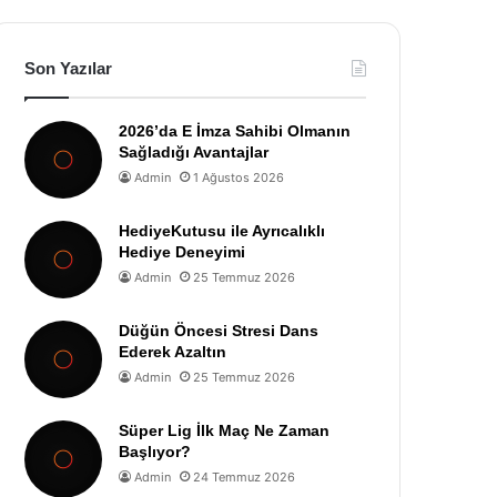
Son Yazılar
2026’da E İmza Sahibi Olmanın
Sağladığı Avantajlar
Admin
1 Ağustos 2026
HediyeKutusu ile Ayrıcalıklı
Hediye Deneyimi
Admin
25 Temmuz 2026
Düğün Öncesi Stresi Dans
Ederek Azaltın
Admin
25 Temmuz 2026
Süper Lig İlk Maç Ne Zaman
Başlıyor?
Admin
24 Temmuz 2026