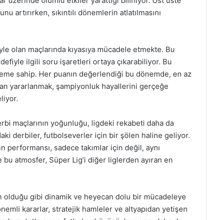
 üzerinde olumlu etkiler yarattığı biliniyor. Üst üste
nu artırırken, sıkıntılı dönemlerin atlatılmasını
eriyle olan maçlarında kıyasıya mücadele etmekte. Bu
yle ilgili soru işaretleri ortaya çıkarabiliyor. Bu
öneme sahip. Her puanın değerlendiği bu dönemde, en az
dan yararlanmak, şampiyonluk hayallerini gerçeğe
liyor.
erbi maçlarının yoğunluğu, ligdeki rekabeti daha da
aki derbiler, futbolseverler için bir şölen haline geliyor.
ın performansı, sadece takımlar için değil, aynı
e bu atmosfer, Süper Lig’i diğer liglerden ayıran en
n olduğu gibi dinamik ve heyecan dolu bir mücadeleye
emli kararlar, stratejik hamleler ve altyapıdan yetişen