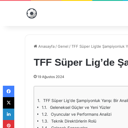
Anasayfa
/
Genel
/
TFF Süper Lig’de Şampiyonluk Ya
TFF Süper Lig’de Şa
19 Ağustos 2024
Facebook
X
TFF Süper Lig'de Şampiyonluk Yarışı: Bir Anal
Geleneksel Güçler ve Yeni Yüzler
LinkedIn
Oyuncular ve Performans Analizi
Pinterest
Teknik Direktörlerin Rolü
Gelecek Senaryolar