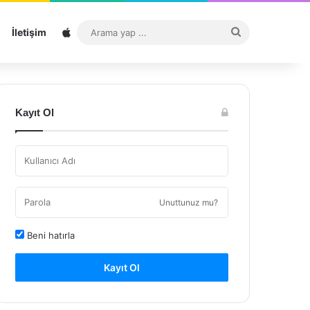
Sitemap
Arama
İletişim
yap
...
Kayıt Ol
Unuttunuz mu?
Beni hatırla
Kayıt Ol