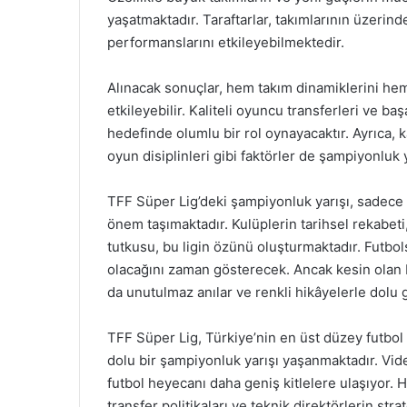
yaşatmaktadır. Taraftarlar, takımlarının üzeri
performanslarını etkileyebilmektedir.
Alınacak sonuçlar, hem takım dinamiklerini hem
etkileyebilir. Kaliteli oyuncu transferleri ve ba
hedefinde olumlu bir rol oynayacaktır. Ayrıca, k
oyun disiplinleri gibi faktörler de şampiyonluk y
TFF Süper Lig’deki şampiyonluk yarışı, sadece 
önem taşımaktadır. Kulüplerin tarihsel rekabeti,
tutkusu, bu ligin özünü oluşturmaktadır. Futbols
olacağını zaman gösterecek. Ancak kesin olan 
da unutulmaz anılar ve renkli hikâyelerle dolu 
TFF Süper Lig, Türkiye’nin en üst düzey futbol
dolu bir şampiyonluk yarışı yaşanmaktadır. Vide
futbol heyecanı daha geniş kitlelere ulaşıyor. H
transfer politikaları ve teknik direktörlerin stra