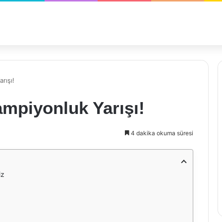
rışı!
mpiyonluk Yarışı!
4 dakika okuma süresi
iz