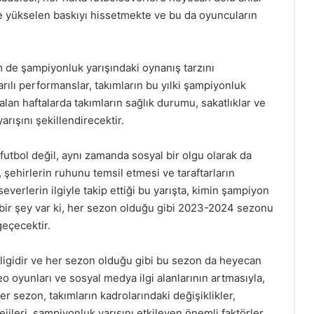
nde yükselen baskıyı hissetmekte ve bu da oyuncuların
 de şampiyonluk yarışındaki oynanış tarzını
şarılı performanslar, takımların bu yılki şampiyonluk
alan haftalarda takımların sağlık durumu, sakatlıklar ve
arışını şekillendirecektir.
futbol değil, aynı zamanda sosyal bir olgu olarak da
 şehirlerin ruhunu temsil etmesi ve taraftarların
everlerin ilgiyle takip ettiği bu yarışta, kimin şampiyon
bir şey var ki, her sezon olduğu gibi 2023-2024 sezonu
geçecektir.
 ligidir ve her sezon olduğu gibi bu sezon da heyecan
o oyunları ve sosyal medya ilgi alanlarının artmasıyla,
er sezon, takımların kadrolarındaki değişiklikler,
tejileri, şampiyonluk yarışını etkileyen önemli faktörler