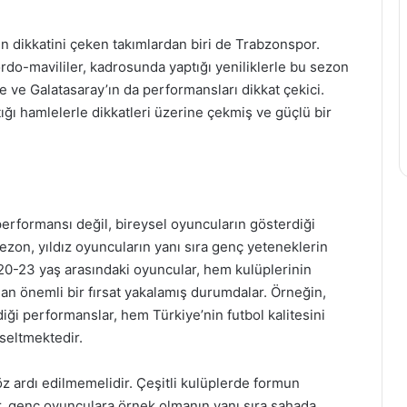
n dikkatini çeken takımlardan biri de Trabzonspor.
o-mavililer, kadrosunda yaptığı yeniliklerle bu sezon
e ve Galatasaray’ın da performansları dikkat çekici.
ğı hamlelerle dikkatleri üzerine çekmiş ve güçlü bir
erformansı değil, bireysel oyuncuların gösterdiği
zon, yıldız oyuncuların yanı sıra genç yeteneklerin
 20-23 yaş arasındaki oyuncular, hem kulüplerinin
dan önemli bir fırsat yakalamış durumdalar. Örneğin,
ği performanslar, hem Türkiye’nin futbol kalitesini
seltmektedir.
z ardı edilmemelidir. Çeşitli kulüplerde formun
r, genç oyunculara örnek olmanın yanı sıra sahada