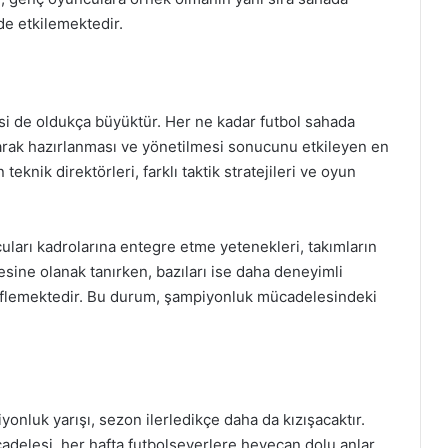
de etkilemektedir.
isi de oldukça büyüktür. Her ne kadar futbol sahada
larak hazırlanması ve yönetilmesi sonucunu etkileyen en
 teknik direktörleri, farklı taktik stratejileri ve oyun
cuları kadrolarına entegre etme yetenekleri, takımların
sine olanak tanırken, bazıları ise daha deneyimli
deflemektedir. Bu durum, şampiyonluk mücadelesindeki
luk yarışı, sezon ilerledikçe daha da kızışacaktır.
cadelesi, her hafta futbolseverlere heyecan dolu anlar