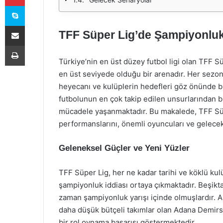
Skype
E-Posta ile paylaş
TFF Süper Lig’de Şampiyonluk 
Yazdır
Türkiye’nin en üst düzey futbol ligi olan TFF S
en üst seviyede olduğu bir arenadır. Her sezon,
heyecanı ve kulüplerin hedefleri göz önünde 
futbolunun en çok takip edilen unsurlarından b
mücadele yaşanmaktadır. Bu makalede, TFF Süpe
performanslarını, önemli oyuncuları ve gelecek
Geleneksel Güçler ve Yeni Yüzler
TFF Süper Lig, her ne kadar tarihi ve köklü kulüp
şampiyonluk iddiası ortaya çıkmaktadır. Beşikt
zaman şampiyonluk yarışı içinde olmuşlardır. A
daha düşük bütçeli takımlar olan Adana Demir
bir rol oynama başarısı göstermektedir.