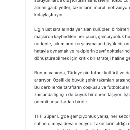
stadyumlarda oluşturulan atmosferin, futbolcular
alınan galibiyetler, takımların moral motivasyonu
kolaylaştırıyor.
Ligin üst sıralarında yer alan kulüpler, birbirl
maçlarda kaybedilen her puan, şampiyonluk hedefi
nedenle, takımların karşılaşmaları büyük bir 
hatayla oynamak ve rakiplerin zayıf noktaların
dönüştürebilmek için kritik bir strateji haline ge
Bunun yanında, Türkiye’nin futbol kültürü ve d
artırıyor. Özellikle büyük şehir takımları arasınd
Bu derbilerde tarafların coşkusu ve futbolcular
zamanda lig için de büyük bir önem taşıyor. İşt
önemli unsurlardan biridir.
TFF Süper Lig’de şampiyonluk yarışı, her sezo
sahne olmaya devam ediyor. Takımların aldığı ön