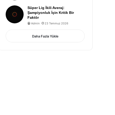
Süper Lig İkili Averaj:
Şampiyonluk İçin Kritik Bir
Faktör
Admin
23 Temmuz 2026
Daha Fazla Yükle