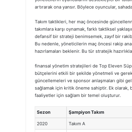
artırarak ona yansır. Böylece oyuncular, sahad
Takım taktikleri, her maç öncesinde güncellenmel
takımlara karşı oynamak, farklı taktiksel yaklaşı
defansif bir strateji benimsemek, zayıf bir raki
Bu nedenle, yöneticilerin maç öncesi rakip anal
hazırlamaları beklenir. Bu tür stratejik hazırlıkla
finansal yönetim stratejileri de Top Eleven Süpe
bütçelerini etkili bir şekilde yönetmeli ve ger
güncellemeleri ve sponsor anlaşmaları gibi gelir 
sağlamak için kritik öneme sahiptir. Ek olarak, bu
faaliyetler için sağlam bir temel oluşturur.
Sezon
Şampiyon Takım
2020
Takım A