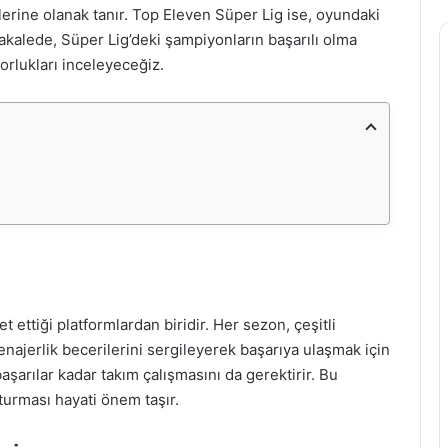
lerine olanak tanır. Top Eleven Süper Lig ise, oyundaki
 makalede, Süper Lig’deki şampiyonların başarılı olma
 zorlukları inceleyeceğiz.
ettiği platformlardan biridir. Her sezon, çeşitli
enajerlik becerilerini sergileyerek başarıya ulaşmak için
aşarılar kadar takım çalışmasını da gerektirir. Bu
turması hayati önem taşır.