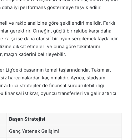
a daha iyi performans göstermeye teşvik edilir.
i ve rakip analizine göre şekillendirilmelidir. Farklı
mlar gerektirir. Örneğin, güçlü bir rakibe karşı daha
be karşı ise daha ofansif bir oyun sergilemek faydalıdır.
izine dikkat etmeleri ve buna göre takımlarını
r, maçın kaderini belirleyebilir.
r Lig’deki başarının temel taşlarındandır. Takımlar,
eksiz harcamalardan kaçınmalıdır. Ayrıca, stadyum
artırıcı stratejiler de finansal sürdürülebilirliği
 finansal istikrar, oyuncu transferleri ve gelir artırıcı
Başarı Stratejisi
Genç Yetenek Gelişimi