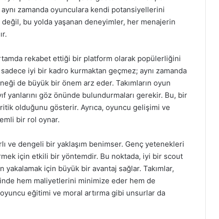
n aynı zamanda oyunculara kendi potansiyellerini
 değil, bu yolda yaşanan deneyimler, her menajerin
r.
tamda rekabet ettiği bir platform olarak popülerliğini
u, sadece iyi bir kadro kurmaktan geçmez; aynı zamanda
eneği de büyük bir önem arz eder. Takımların oyun
ayıf yanlarını göz önünde bulundurmaları gerekir. Bu, bir
itik olduğunu gösterir. Ayrıca, oyuncu gelişimi ve
mli bir rol oynar.
arlı ve dengeli bir yaklaşım benimser. Genç yetenekleri
ek için etkili bir yöntemdir. Bu noktada, iyi bir scout
 yakalamak için büyük bir avantaj sağlar. Takımlar,
sinde hem maliyetlerini minimize eder hem de
, oyuncu eğitimi ve moral artırma gibi unsurlar da