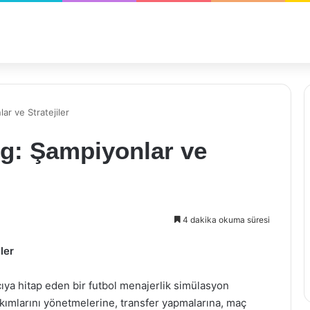
ar ve Stratejiler
ig: Şampiyonlar ve
4 dakika okuma süresi
ler
ıya hitap eden bir futbol menajerlik simülasyon
kımlarını yönetmelerine, transfer yapmalarına, maç