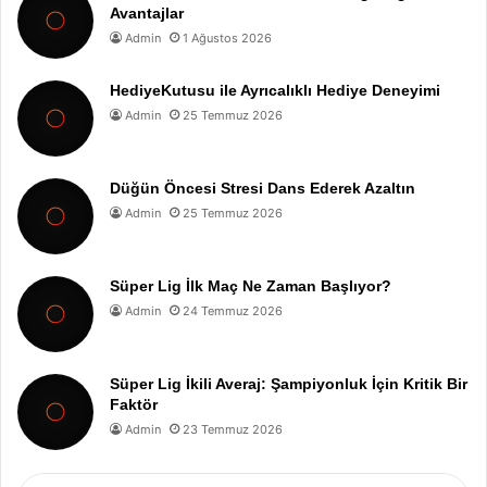
Avantajlar
Admin
1 Ağustos 2026
HediyeKutusu ile Ayrıcalıklı Hediye Deneyimi
Admin
25 Temmuz 2026
Düğün Öncesi Stresi Dans Ederek Azaltın
Admin
25 Temmuz 2026
Süper Lig İlk Maç Ne Zaman Başlıyor?
Admin
24 Temmuz 2026
Süper Lig İkili Averaj: Şampiyonluk İçin Kritik Bir
Faktör
Admin
23 Temmuz 2026