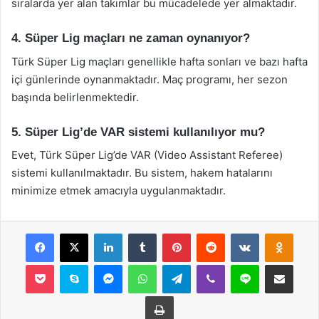
sıralarda yer alan takımlar bu mücadelede yer almaktadır.
4. Süper Lig maçları ne zaman oynanıyor?
Türk Süper Lig maçları genellikle hafta sonları ve bazı hafta
içi günlerinde oynanmaktadır. Maç programı, her sezon
başında belirlenmektedir.
5. Süper Lig’de VAR sistemi kullanılıyor mu?
Evet, Türk Süper Lig’de VAR (Video Assistant Referee)
sistemi kullanılmaktadır. Bu sistem, hakem hatalarını
minimize etmek amacıyla uygulanmaktadır.
Facebook
X
LinkedIn
Tumblr
Pinterest
Reddit
VKontakte
Odnok
Pocket
Skype
Messenger
WhatsApp
Telegram
Viber
Line
E-Posta ile payla
Yazdır