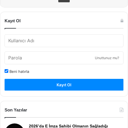
Kayıt Ol
Unuttunuz mu?
Beni hatırla
Kayıt Ol
Son Yazılar
2026’da E İmza Sahibi Olmanın Sağladığı