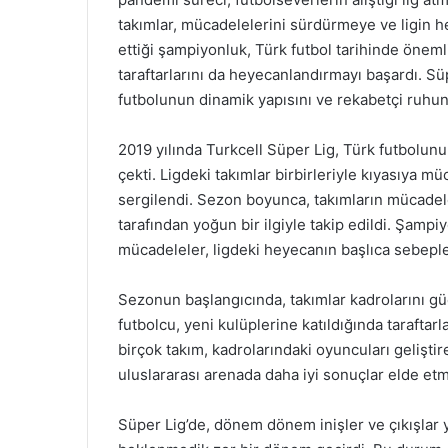
takımlar, mücadelelerini sürdürmeye ve ligin h
ettiği şampiyonluk, Türk futbol tarihinde öneml
taraftarlarını da heyecanlandırmayı başardı. S
futbolunun dinamik yapısını ve rekabetçi ruhu
2019 yılında Turkcell Süper Lig, Türk futbolunu
çekti. Ligdeki takımlar birbirleriyle kıyasıya
sergilendi. Sezon boyunca, takımların mücadel
tarafından yoğun bir ilgiyle takip edildi. Şamp
mücadeleler, ligdeki heyecanın başlıca sebeple
Sezonun başlangıcında, takımlar kadrolarını güç
futbolcu, yeni kulüplerine katıldığında taraftar
birçok takım, kadrolarındaki oyuncuları gelişti
uluslararası arenada daha iyi sonuçlar elde etm
Süper Lig’de, dönem dönem inişler ve çıkışlar y