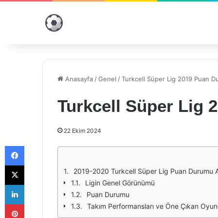
Anasayfa
/
Genel
/
Turkcell Süper Lig 2019 Puan 
Turkcell Süper Lig
22 Ekim 2024
Facebook
X
2019-2020 Turkcell Süper Lig Puan Durumu A
Ligin Genel Görünümü
LinkedIn
Puan Durumu
Pinterest
Takım Performansları ve Öne Çıkan Oyun