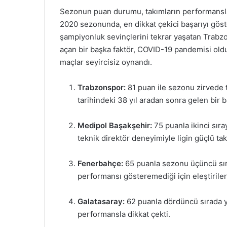
Sezonun puan durumu, takımların performanslar
2020 sezonunda, en dikkat çekici başarıyı göst
şampiyonluk sevinçlerini tekrar yaşatan Trabz
açan bir başka faktör, COVID-19 pandemisi oldu
maçlar seyircisiz oynandı.
Trabzonspor:
81 puan ile sezonu zirvede
tarihindeki 38 yıl aradan sonra gelen bir b
Medipol Başakşehir:
75 puanla ikinci sıray
teknik direktör deneyimiyle ligin güçlü tak
Fenerbahçe:
65 puanla sezonu üçüncü sı
performansı gösteremediği için eleştiriler
Galatasaray:
62 puanla dördüncü sırada ye
performansla dikkat çekti.