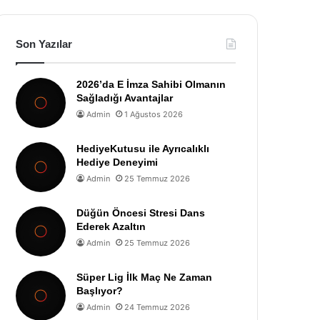
Son Yazılar
2026’da E İmza Sahibi Olmanın
Sağladığı Avantajlar
Admin
1 Ağustos 2026
HediyeKutusu ile Ayrıcalıklı
Hediye Deneyimi
Admin
25 Temmuz 2026
Düğün Öncesi Stresi Dans
Ederek Azaltın
Admin
25 Temmuz 2026
Süper Lig İlk Maç Ne Zaman
Başlıyor?
Admin
24 Temmuz 2026