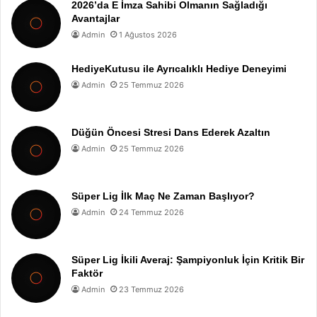
2026’da E İmza Sahibi Olmanın Sağladığı
Avantajlar
Admin
1 Ağustos 2026
HediyeKutusu ile Ayrıcalıklı Hediye Deneyimi
Admin
25 Temmuz 2026
Düğün Öncesi Stresi Dans Ederek Azaltın
Admin
25 Temmuz 2026
Süper Lig İlk Maç Ne Zaman Başlıyor?
Admin
24 Temmuz 2026
Süper Lig İkili Averaj: Şampiyonluk İçin Kritik Bir
Faktör
Admin
23 Temmuz 2026