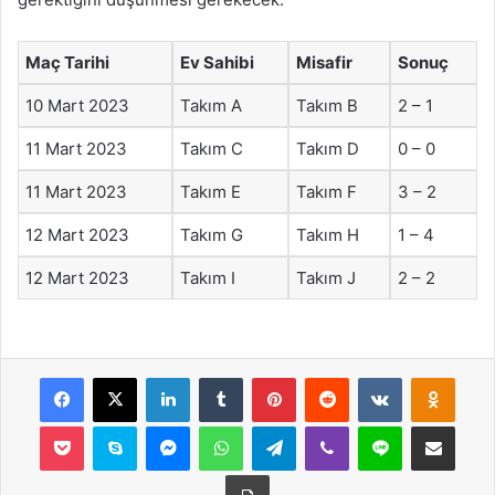
Maç Tarihi
Ev Sahibi
Misafir
Sonuç
10 Mart 2023
Takım A
Takım B
2 – 1
11 Mart 2023
Takım C
Takım D
0 – 0
11 Mart 2023
Takım E
Takım F
3 – 2
12 Mart 2023
Takım G
Takım H
1 – 4
12 Mart 2023
Takım I
Takım J
2 – 2
Facebook
X
LinkedIn
Tumblr
Pinterest
Reddit
VKontakte
Odnok
Pocket
Skype
Messenger
WhatsApp
Telegram
Viber
Line
E-Posta ile payla
Yazdır