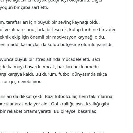
yoğun bir çaba sarf etti.
 taraftarları için büyük bir sevinç kaynağı oldu.
 ve alınan sonuçlarla birleşerek, kulüp tarihine bir zafer
eknik ekip için önemli bir motivasyon kaynağı oldu.
ilen maddi kazançlar da kulüp bütçesine olumlu yansıdı.
yunca büyük bir stres altında mücadele etti. Bazı
 ligde kalmayı başardı. Ancak, bazıları beklenmedik
karşı karşıya kaldı. Bu durum, futbol dünyasında sıkça
 zor geçmeyebiliyor.
ları da dikkat çekti. Bazı futbolcular, hem takımlarına
ular arasında yer aldı. Gol krallığı, asist krallığı gibi
ir rekabet ortamı yarattı. Bu bireysel başarılar,