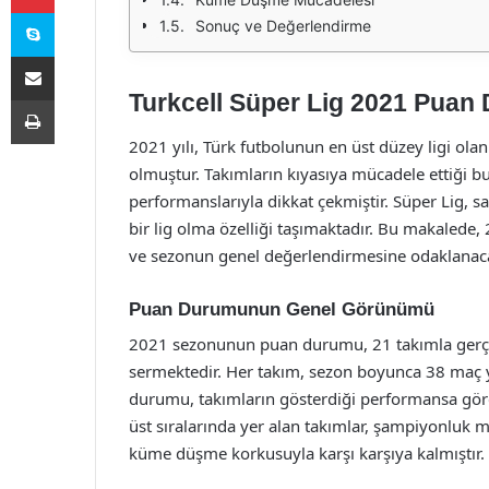
Skype
Sonuç ve Değerlendirme
E-Posta ile paylaş
Turkcell Süper Lig 2021 Puan
Yazdır
2021 yılı, Türk futbolunun en üst düzey ligi olan
olmuştur. Takımların kıyasıya mücadele ettiği bu
performanslarıyla dikkat çekmiştir. Süper Lig, s
bir lig olma özelliği taşımaktadır. Bu makaled
ve sezonun genel değerlendirmesine odaklanac
Puan Durumunun Genel Görünümü
2021 sezonunun puan durumu, 21 takımla gerçekl
sermektedir. Her takım, sezon boyunca 38 maç 
durumu, takımların gösterdiği performansa göre 
üst sıralarında yer alan takımlar, şampiyonluk mü
küme düşme korkusuyla karşı karşıya kalmıştır.