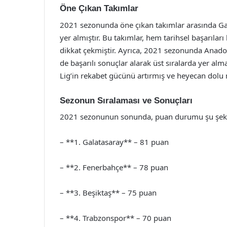
Öne Çıkan Takımlar
2021 sezonunda öne çıkan takımlar arasında Gal
yer almıştır. Bu takımlar, hem tarihsel başarıla
dikkat çekmiştir. Ayrıca, 2021 sezonunda Anado
de başarılı sonuçlar alarak üst sıralarda yer al
Lig’in rekabet gücünü artırmış ve heyecan dolu
Sezonun Sıralaması ve Sonuçları
2021 sezonunun sonunda, puan durumu şu şeki
– **1. Galatasaray** – 81 puan
– **2. Fenerbahçe** – 78 puan
– **3. Beşiktaş** – 75 puan
– **4. Trabzonspor** – 70 puan