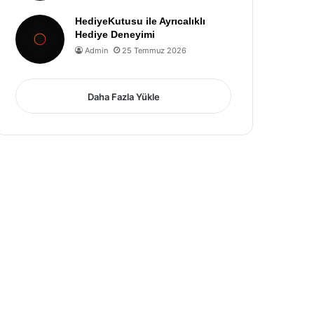
HediyeKutusu ile Ayrıcalıklı
Hediye Deneyimi
Admin
25 Temmuz 2026
Daha Fazla Yükle