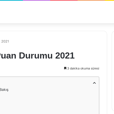
u 2021
 Puan Durumu 2021
3 dakika okuma süresi
Bakış