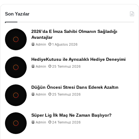
Son Yazılar
2026’da E İmza Sahibi Olmanın Sağladığı
Avantajlar
Admin
1 Ağustos 2026
HediyeKutusu ile Ayrıcalıklı Hediye Deneyimi
Admin
25 Temmuz 2026
Düğün Öncesi Stresi Dans Ederek Azaltın
Admin
25 Temmuz 2026
Süper Lig İlk Maç Ne Zaman Başlıyor?
Admin
24 Temmuz 2026