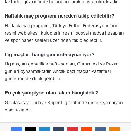
faktörler göz önünde bulundurularak oluşturulmaktadır.
Haftalık maç programı nereden takip edilebilir?
Haftalık maç programı, Türkiye Futbol Federasyonu’nun
resmi web sitesi, kulüplerin resmi sosyal medya hesapları
ve spor haber siteleri üzerinden takip edilebilir.
Lig maçları hangi günlerde oynanıyor?
Lig maçları genellikle hafta sonları, Cumartesi ve Pazar
günleri oynanmaktadır. Ancak bazı maçlar Pazartesi
günlerine de denk gelebilir.
En çok şampiyon olan takım hangisidir?
Galatasaray, Türkiye Süper Lig tarihinde en çok şampiyon
olan takımdır.
Facebook
X
LinkedIn
Tumblr
Pinterest
Reddit
VKontakte
Odnok