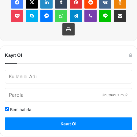
Pocket
Skype
Messenger
WhatsApp
Telegram
Viber
Line
E-Posta ile payla
Yazdır
Kayıt Ol
Unuttunuz mu?
Beni hatırla
Kayıt Ol