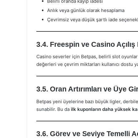
Belirli oranda kayıp iadesi
Anlık veya günlük olarak hesaplama
Çevrimsiz veya düşük şartlı iade seçenekl
3.4. Freespin ve Casino Açılış
Casino severler için Betpas, belirli slot oyunla
değerleri ve çevrim miktarları kullanıcı dostu y
3.5. Oran Artırımları ve Üye Gir
Betpas yeni üyelerine bazı büyük ligler, derbiler
sunabilir. Bu da
ilk kuponların daha yüksek k
3.6. Görev ve Seviye Temelli Aç