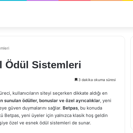
emleri
l Ödül Sistemleri
3 dakika okuma süresi
reci, kullanıcıların siteyi seçerken dikkate aldığı en
n sunulan ödüller, bonuslar ve özel ayrıcalıklar
, yeni
iteye güven duymalarını sağlar.
Betpas
, bu konuda
ü Betpas, yeni üyeler için yalnızca klasik hoş geldin
işiye özel ve esnek ödül sistemleri de sunar.