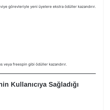
iye görevleriyle yeni üyelere ekstra ödüller kazandırır.
 veya freespin gibi ödüller kazandırır.
nin Kullanıcıya Sağladığı