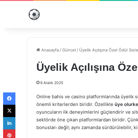
Anasayfa
/
Güncel
/
Üyelik Açılışına Özel Ödül Sist
Üyelik Açılışına Öze
6 Aralık 2025
Facebook
Online bahis ve casino platformlarında üyelik sü
önemli kriterlerden biridir. Özellikle
üye olurke
X
oyuncuların ilk deneyimlerini güçlendirir ve s
LinkedIn
sektörde öne çıkan platformlardan biridir. Çünk
bonusları değil; aynı zamanda sürdürülebilir, k
Pinterest