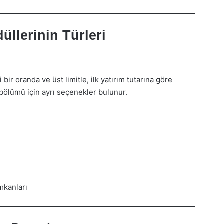
üllerinin Türleri
 bir oranda ve üst limitle, ilk yatırım tutarına göre
 bölümü için ayrı seçenekler bulunur.
mkanları