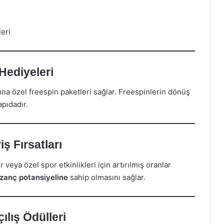
eri
 Hediyeleri
rına özel freespin paketleri sağlar. Freespinlerin dönüş
apıdadır.
iş Fırsatları
 veya özel spor etkinlikleri için artırılmış oranlar
azanç potansiyeline
sahip olmasını sağlar.
ılış Ödülleri