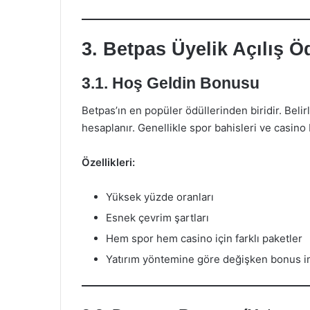
3. Betpas Üyelik Açılış Öd
3.1. Hoş Geldin Bonusu
Betpas’ın en popüler ödüllerinden biridir. Belirli
hesaplanır. Genellikle spor bahisleri ve casino
Özellikleri:
Yüksek yüzde oranları
Esnek çevrim şartları
Hem spor hem casino için farklı paketler
Yatırım yöntemine göre değişken bonus i