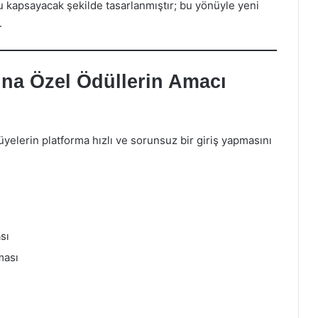
u kapsayacak şekilde tasarlanmıştır; bu yönüyle yeni
.
şına Özel Ödüllerin Amacı
üyelerin platforma hızlı ve sorunsuz bir giriş yapmasını
sı
ması