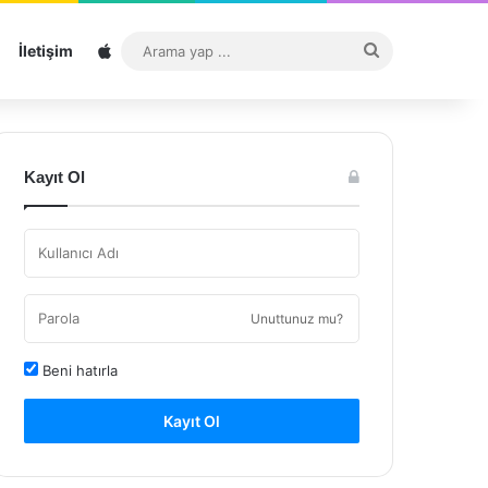
Sitemap
Arama
İletişim
yap
...
Kayıt Ol
Unuttunuz mu?
Beni hatırla
Kayıt Ol