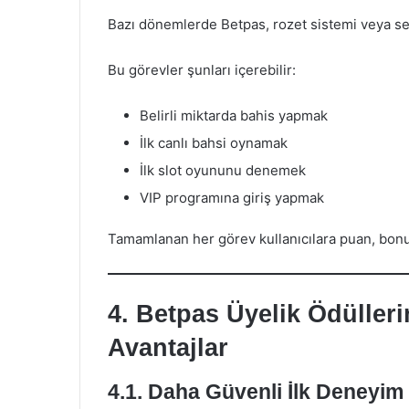
Bazı dönemlerde Betpas, rozet sistemi veya sev
Bu görevler şunları içerebilir:
Belirli miktarda bahis yapmak
İlk canlı bahsi oynamak
İlk slot oyununu denemek
VIP programına giriş yapmak
Tamamlanan her görev kullanıcılara puan, bonus
4. Betpas Üyelik Ödülleri
Avantajlar
4.1. Daha Güvenli İlk Deneyim