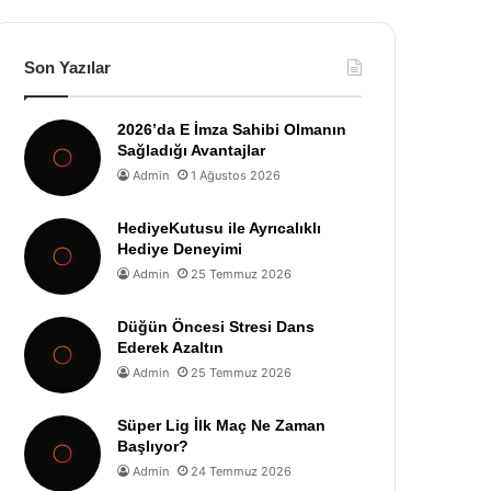
Son Yazılar
2026’da E İmza Sahibi Olmanın
Sağladığı Avantajlar
Admin
1 Ağustos 2026
HediyeKutusu ile Ayrıcalıklı
Hediye Deneyimi
Admin
25 Temmuz 2026
Düğün Öncesi Stresi Dans
Ederek Azaltın
Admin
25 Temmuz 2026
Süper Lig İlk Maç Ne Zaman
Başlıyor?
Admin
24 Temmuz 2026