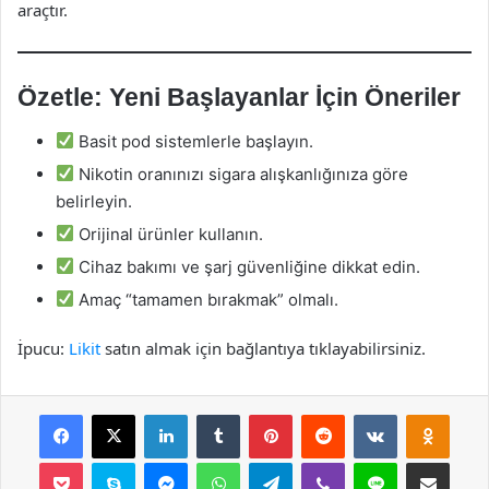
araçtır.
Özetle: Yeni Başlayanlar İçin Öneriler
Basit pod sistemlerle başlayın.
Nikotin oranınızı sigara alışkanlığınıza göre
belirleyin.
Orijinal ürünler kullanın.
Cihaz bakımı ve şarj güvenliğine dikkat edin.
Amaç “tamamen bırakmak” olmalı.
İpucu:
Likit
satın almak için bağlantıya tıklayabilirsiniz.
Facebook
X
LinkedIn
Tumblr
Pinterest
Reddit
VKontakte
Odnok
Pocket
Skype
Messenger
WhatsApp
Telegram
Viber
Line
E-Posta ile payla