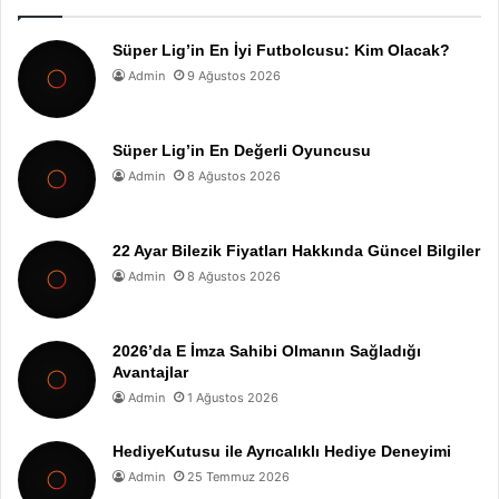
Süper Lig’in En İyi Futbolcusu: Kim Olacak?
Admin
9 Ağustos 2026
Süper Lig’in En Değerli Oyuncusu
Admin
8 Ağustos 2026
22 Ayar Bilezik Fiyatları Hakkında Güncel Bilgiler
Admin
8 Ağustos 2026
2026’da E İmza Sahibi Olmanın Sağladığı
Avantajlar
Admin
1 Ağustos 2026
HediyeKutusu ile Ayrıcalıklı Hediye Deneyimi
Admin
25 Temmuz 2026