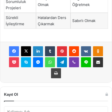
Sorumluluk
Olmak
Öğretmek
Projeleri
Sürekli
Hatalardan Ders
Sabırlı Olmak
İyileştirme
Çıkarmak
Facebook
X
LinkedIn
Tumblr
Pinterest
Reddit
VKontakte
Odnok
Pocket
Skype
Messenger
WhatsApp
Telegram
Viber
Line
E-Posta ile payla
Yazdır
Kayıt Ol