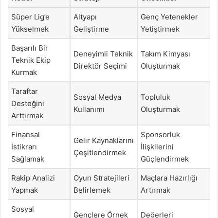
Süper Lig’e
Altyapı
Genç Yetenekler
Yükselmek
Geliştirme
Yetiştirmek
Başarılı Bir
Deneyimli Teknik
Takım Kimyası
Teknik Ekip
Direktör Seçimi
Oluşturmak
Kurmak
Taraftar
Sosyal Medya
Topluluk
Desteğini
Kullanımı
Oluşturmak
Arttırmak
Finansal
Sponsorluk
Gelir Kaynaklarını
İstikrarı
İlişkilerini
Çeşitlendirmek
Sağlamak
Güçlendirmek
Rakip Analizi
Oyun Stratejileri
Maçlara Hazırlığı
Yapmak
Belirlemek
Artırmak
Sosyal
Gençlere Örnek
Değerleri