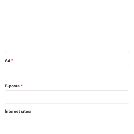
o
r
u
m
*
Ad
*
E-posta
*
İnternet sitesi