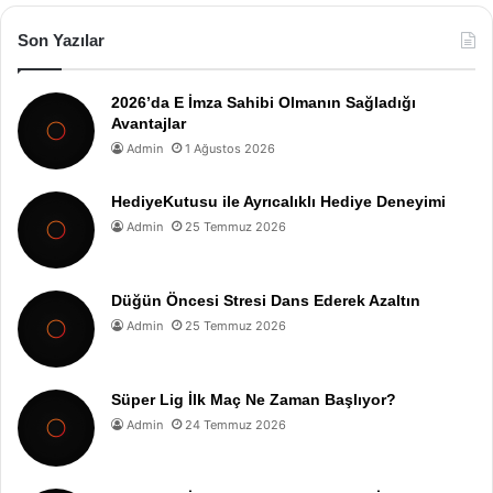
Son Yazılar
2026’da E İmza Sahibi Olmanın Sağladığı
Avantajlar
Admin
1 Ağustos 2026
HediyeKutusu ile Ayrıcalıklı Hediye Deneyimi
Admin
25 Temmuz 2026
Düğün Öncesi Stresi Dans Ederek Azaltın
Admin
25 Temmuz 2026
Süper Lig İlk Maç Ne Zaman Başlıyor?
Admin
24 Temmuz 2026