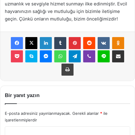
uzmanlık ve sevgiyle hizmet sunmayı ilke edinmiştir. Evcil
hayvanınızın sağlığı ve mutluluğu için bizimle iletişime
geçin. Çünkü onların mutluluğu, bizim önceliğimizdir!
Facebook
X
LinkedIn
Tumblr
Pinterest
Reddit
VKontakte
Odnok
Pocket
Skype
Messenger
WhatsApp
Telegram
Viber
Line
E-Posta ile payla
Yazdır
Bir yanıt yazın
E-posta adresiniz yayınlanmayacak.
Gerekli alanlar
*
ile
işaretlenmişlerdir
Y