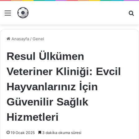
Menü
Ar
Anasayfa
/
Genel
Resul Ülkümen
Veteriner Kliniği: Evcil
Hayvanlarınız İçin
Güvenilir Sağlık
Hizmetleri
19 Ocak 2025
3 dakika okuma süresi